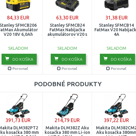
84,33 EUR
63,30 EUR
31,38 EUR
Stanley SFMCB206
Stanley SFMCB24
Stanley SFMCB14
FatMax Akumulátor
FatMax Nabíjačka
FatMax V20 Nabíjač
V20 18V 6,0Ah
akumulátorov V20 s
4A
dvoma portami
SKLADOM
SKLADOM
SKLADOM
DO KOŠÍKA
DO KOŠÍKA
DO KOŠÍKA
Porovnať
Porovnať
Porovnať
PODOBNÉ PRODUKTY
391,73 EUR
214,79 EUR
397,22 EUR
Makita DLM382PT2
Makita DLM382Z Aku
Makita DLM382CM
ku kosačka 380 mm
kosačka 380 mm Li-ion
Aku kosačka 380m