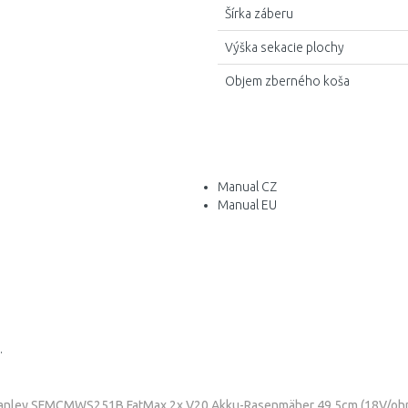
Šírka záberu
Výška sekacie plochy
Objem zberného koša
Manual CZ
Manual EU
.
anley SFMCMWS251B FatMax 2x V20 Akku-Rasenmäher 49,5cm (18V/ohn