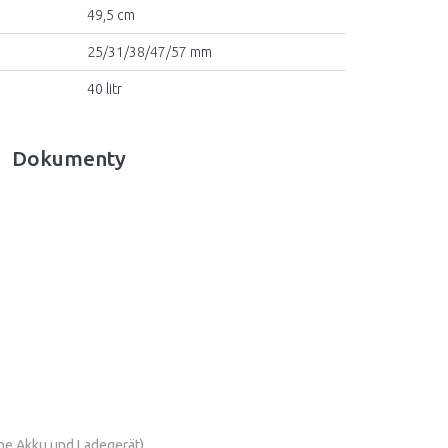
49,5 cm
25/31/38/47/57 mm
40 litr
Dokumenty
e Akku und Ladegerät)