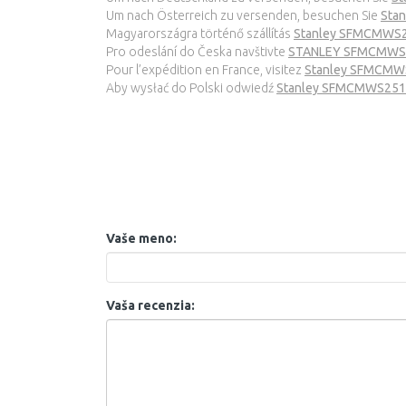
Um nach Österreich zu versenden, besuchen Sie
Sta
Magyarországra történő szállítás
Stanley SFMCMWS251
Pro odeslání do Česka navštivte
STANLEY SFMCMWS251
Pour l’expédition en France, visitez
Stanley SFMCMWS2
Aby wysłać do Polski odwiedź
Stanley SFMCMWS251B F
Vaše meno:
Vaša recenzia: