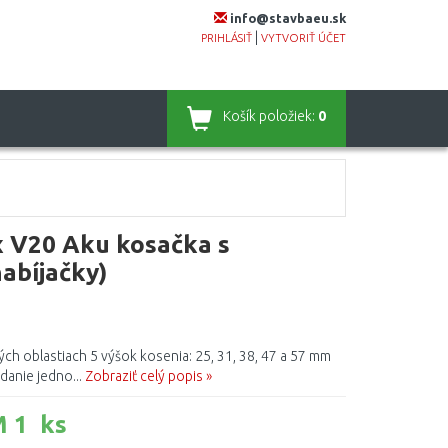
info@stavbaeu.sk
|
PRIHLÁSIŤ
VYTVORIŤ ÚČET
Košík
položiek:
0
 V20 Aku kosačka s
abíjačky)
ných oblastiach 5 výšok kosenia: 25, 31, 38, 47 a 57 mm
anie jedno...
Zobraziť celý popis »
 1 ks