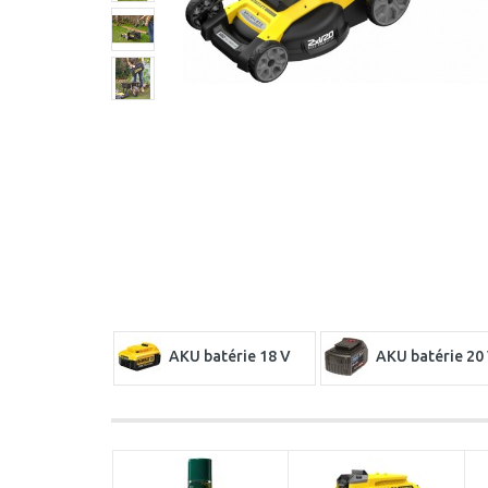
AKU batérie 18 V
AKU batérie 20
Sady nabíjačiek a
akumulátorov