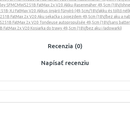
nley SFMCMWS251B FatMax 2x V20 Akku-Rasenmäher 49,5cm (18V/ohne 
B-XJ FatMax V20 Akkus önjáró fűnyíró (49,5cm/18V/akku és töltő nélk
B FatMax 2x V20 Aku sekačka s pojezdem 49,5cm (18V/bez aku a nabí
51B FatMax 2x V20 Tondeuse autopropulsée 49,5cm (18V/sans batter
atMax 2x V20 Kosiarka do trawy 49,5cm (18V/bez aku i ładowarki)
Recenzia (0)
Napísať recenziu