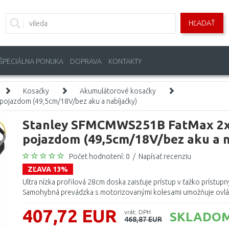
HĽADAŤ
ŠPECIÁLNA PONUKA
DOPRAVA
KONTAKTY
Kosačky
Akumulátorové kosačky
ojazdom (49,5cm/18V/bez aku a nabíjačky)
Stanley SFMCMWS251B FatMax 2x
pojazdom (49,5cm/18V/bez aku a n
Počet hodnotení: 0
/
Napísať recenziu
ZĽAVA 13%
Ultra nízka profilová 28cm doska zaisťuje prístup v ťažko prístup
Samohybná prevádzka s motorizovanými kolesami umožňuje ovlád
407,72 EUR
vrát. DPH
SKLADOM
468,87 EUR