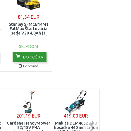
81,54 EUR
Stanley SFMCB14M1
ka
FatMax Štartovacia
sada V20 4,0Ah (1
batérie + nabíjačka)
SKLADOM
DO KOŠÍKA
Porovnať
201,19 EUR
419,00 EUR
457,52 E
2
Gardena HandyMower
Makita DLM463Z Aku
Makita DLM4
m
22/18V P4A
kosačka 460 mm Li-ion
Aku kosačka