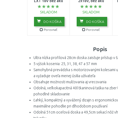
LXT 18V bez aku
2x18V, bez aku
SKLADOM
SKLADOM
DO KOŠÍKA
DO KOŠÍKA
Porovnať
Porovnať
Popis
Ultra nízka profilová 28cm doska zaisťuje prístup v 
5 výšok kosenia: 25, 31, 38, 47 a 57 mm
Samohybná prevádzka s motorizovanými kolesami u
a vyžaduje oveľa menej úsilia užívateľa
Obsahuje možnosti mulčovania aj vrecovania
Odolná, veľkokapacitná 40l tkaninová taška na zber tr
pohodlné skladovanie
Ľahký, kompaktný a vyvážený dizajn s ergonomick
maximálne pohodlie pri dlhodobom používaní
Odolná 51cm oceľová doska a 49,5cm sekací nôž vh