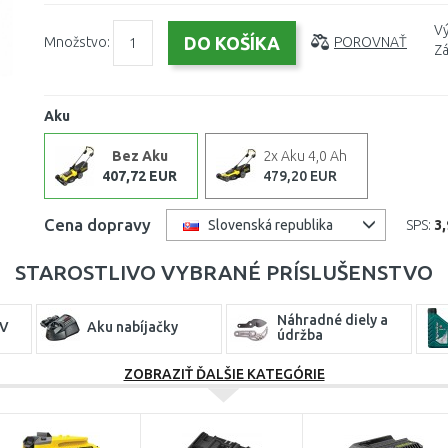
Vý
Množstvo:
POROVNAŤ
Zá
Aku
Bez Aku
2x Aku 4,0 Ah
407,72 EUR
479,20 EUR
Cena dopravy
SPS:
3
Slovenská republika
STAROSTLIVO VYBRANÉ PRÍSLUŠENSTVO
Náhradné diely a
 V
Aku nabíjačky
údržba
ZOBRAZIŤ ĎALŠIE KATEGÓRIE