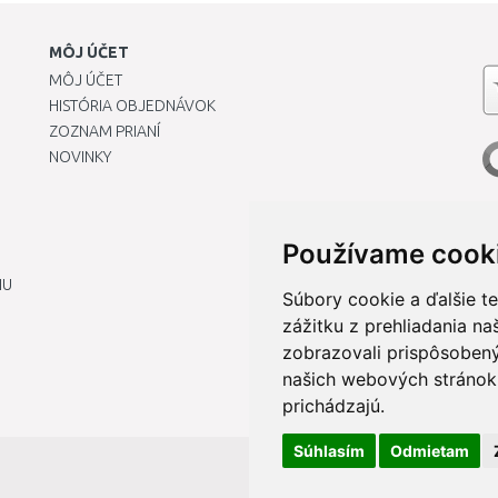
MÔJ ÚČET
MÔJ ÚČET
HISTÓRIA OBJEDNÁVOK
ZOZNAM PRIANÍ
NOVINKY
Používame cook
IU
Súbory cookie a ďalšie t
zážitku z prehliadania n
zobrazovali prispôsobený
našich webových stránok 
prichádzajú.
Súhlasím
Odmietam