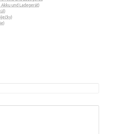
Akku und Ladegerät)
ül)
ječky)
ie)