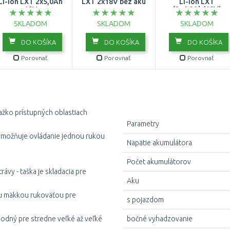
Li-ion LXT 2x5,0Ah
LXT 2x18V bez aku
Li-ion LXT
18V
(2x4,0Ah/18V)
SKLADOM
SKLADOM
SKLADOM
DO KOŠÍKA
DO KOŠÍKA
DO KOŠÍKA
Porovnať
Porovnať
Porovnať
ťažko prístupných oblastiach
Parametry
možňuje ovládanie jednou rukou
Napätie akumulátora
Počet akumulátorov
ávy - taška je skladacia pre
Aku
ou mäkkou rukoväťou pre
s pojazdom
odný pre stredne veľké až veľké
bočné vyhadzovanie