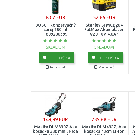
8,07 EUR
52,66 EUR
BOSCH konzervačný
Stanley SFMCB204
sprej 250 ml
FatMax Akumulátor
1609200399
V20 18V 4,0Ah
SKLADOM
SKLADOM
DO KOŠÍKA
DO KOŠÍKA
Porovnať
Porovnať
149,99 EUR
239,68 EUR
Makita DLM330Z Aku
Makita DLM432Z, Aku
kosačka 330 mm Li-ion
kosačka 43cm Li-ion
A