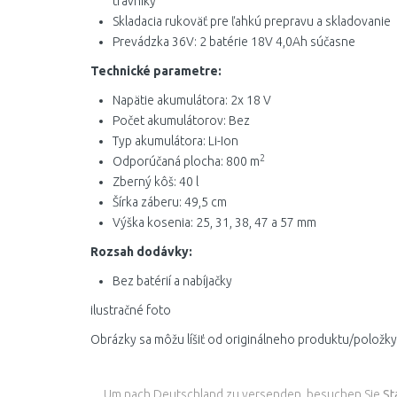
trávniky
Skladacia rukoväť pre ľahkú prepravu a skladovanie
Prevádzka 36V: 2 batérie 18V 4,0Ah súčasne
Technické parametre:
Napätie akumulátora: 2x 18 V
Počet akumulátorov: Bez
Typ akumulátora: Li-Ion
2
Odporúčaná plocha: 800 m
Zberný kôš: 40 l
Šírka záberu: 49,5 cm
Výška kosenia: 25, 31, 38, 47 a 57 mm
Rozsah dodávky:
Bez batérií a nabíjačky
ilustračné foto
Obrázky sa môžu líšiť od originálneho produktu/položky
Um nach Deutschland zu versenden, besuchen Sie
St