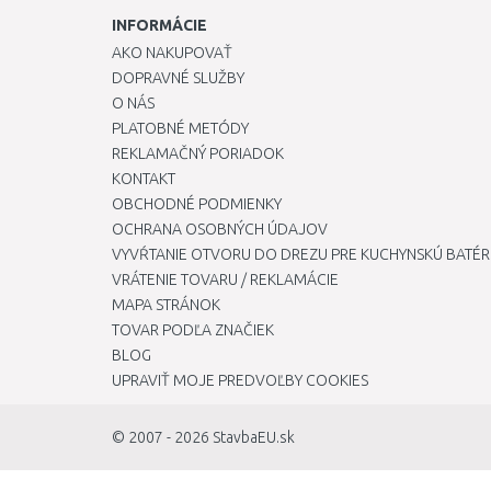
INFORMÁCIE
AKO NAKUPOVAŤ
DOPRAVNÉ SLUŽBY
O NÁS
PLATOBNÉ METÓDY
REKLAMAČNÝ PORIADOK
KONTAKT
OBCHODNÉ PODMIENKY
OCHRANA OSOBNÝCH ÚDAJOV
VYVŔTANIE OTVORU DO DREZU PRE KUCHYNSKÚ BATÉR
VRÁTENIE TOVARU / REKLAMÁCIE
MAPA STRÁNOK
TOVAR PODĽA ZNAČIEK
BLOG
UPRAVIŤ MOJE PREDVOĽBY COOKIES
© 2007 - 2026
StavbaEU.sk