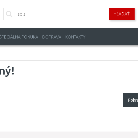
HĽADAŤ
ŠPECIÁLNA PONUKA
DOPRAVA
KONTAKTY
ný!
Pokr