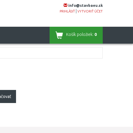
info@stavbaeu.sk
|
PRIHLÁSIŤ
VYTVORIŤ ÚČET
Košík
položiek:
0
ačovať