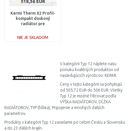
518,36 EUR
Kermi Therm X2 Profil-
kompakt doskový
radiátor pre
rekonštrukcie 12 954 /
3000 FK012D930
NIE JE SKLADOM
DO KOŠÍKA
Porovnať
V kategórii Typ 12 nájdete našu
ponuku kvalitných produktov od
nasledujúcich výrobcov: KERMI.
Ceny v tejto kategórii sa pohybujú
od 505,72 EUR do 506 EUR. Všetky
Typ 12 je možné filtrovať podľa
VÝŠKA RADIÁTOROV, DĹŽKA
RADIÁTOROV, TYP (hĺbka), Pripojenie a mnohých ďalších
parametrov.
Produkty v kategórii Typ 12 zasielame po celom Česku a Slovensku
a do 23 ďalších krajín.