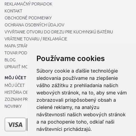
REKLAMAČNÝ PORIADOK
KONTAKT
OBCHODNÉ PODMIENKY
OCHRANA OSOBNÝCH ÚDAJOV
VYVŔTANIE OTVORU DO DREZU PRE KUCHYNSKÚ BATÉRIU
VRÁTENIE TOVARU / REKLAMÁCIE
MAPA STRÁNOK
TOVAR PODĽA ZNAČIEK
Používame cookies
BLOG
UPRAVIŤ MOJE PREDVOĽBY COOKIES
Súbory cookie a ďalšie technológie
sledovania používame na zlepšenie
MÔJ ÚČET
vášho zážitku z prehliadania našich
MÔJ ÚČET
webových stránok, na to, aby sme vám
HISTÓRIA OBJEDNÁVOK
ZOZNAM PRIANÍ
zobrazovali prispôsobený obsah a
NOVINKY
cielené reklamy, na analýzu
návštevnosti našich webových stránok
a na pochopenie toho, odkiaľ naši
návštevníci prichádzajú.