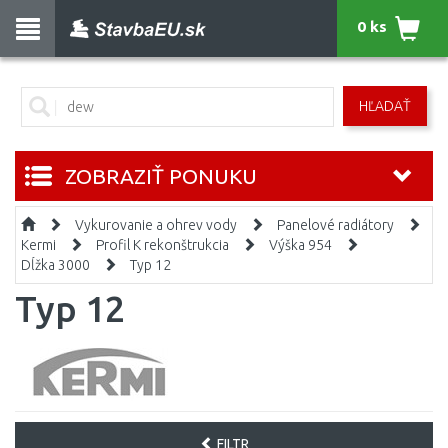
0 ks
HĽADAŤ
ZOBRAZIŤ PONUKU
Vykurovanie a ohrev vody
Panelové radiátory
Kermi
Profil K rekonštrukcia
Výška 954
Dĺžka 3000
Typ 12
Typ 12
FILTR