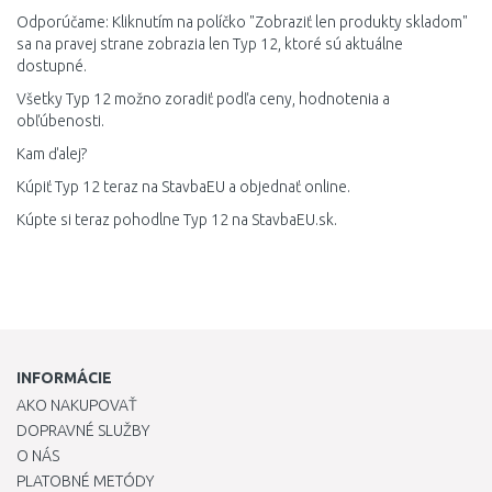
Odporúčame: Kliknutím na políčko "Zobraziť len produkty skladom"
sa na pravej strane zobrazia len Typ 12, ktoré sú aktuálne
dostupné.
Všetky Typ 12 možno zoradiť podľa ceny, hodnotenia a
obľúbenosti.
Kam ďalej?
Kúpiť Typ 12 teraz na StavbaEU a objednať online.
Kúpte si teraz pohodlne Typ 12 na StavbaEU.sk.
INFORMÁCIE
AKO NAKUPOVAŤ
DOPRAVNÉ SLUŽBY
O NÁS
PLATOBNÉ METÓDY