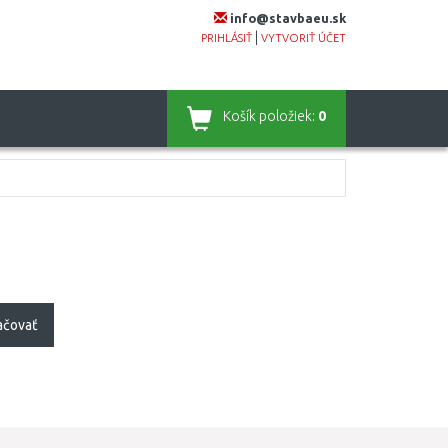
info@stavbaeu.sk
|
PRIHLÁSIŤ
VYTVORIŤ ÚČET
Košík
položiek:
0
ačovať