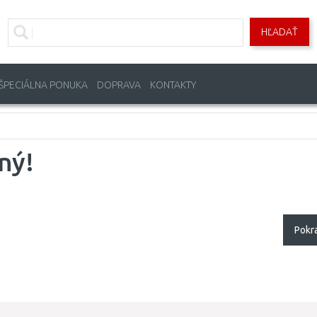
HĽADAŤ
ŠPECIÁLNA PONUKA
DOPRAVA
KONTAKTY
ný!
Pokr