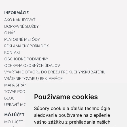
INFORMÁCIE
AKO NAKUPOVAŤ
DOPRAVNÉ SLUŽBY
O NÁS
PLATOBNÉ METÓDY
REKLAMAČNÝ PORIADOK
KONTAKT
OBCHODNÉ PODMIENKY
OCHRANA OSOBNÝCH ÚDAJOV
VYVŔTANIE OTVORU DO DREZU PRE KUCHYNSKÚ BATÉRIU
VRÁTENIE TOVARU / REKLAMÁCIE
MAPA STRÁNOK
TOVAR PODĽA ZNAČIEK
Používame cookies
BLOG
UPRAVIŤ MOJE PREDVOĽBY COOKIES
Súbory cookie a ďalšie technológie
sledovania používame na zlepšenie
MÔJ ÚČET
vášho zážitku z prehliadania našich
MÔJ ÚČET