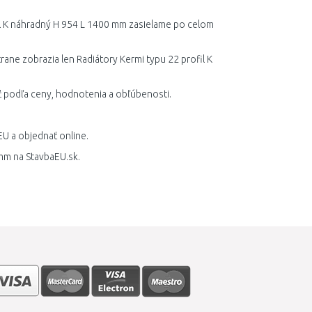
fil K náhradný H 954 L 1400 mm zasielame po celom
rane zobrazia len Radiátory Kermi typu 22 profil K
ť podľa ceny, hodnotenia a obľúbenosti.
EU a objednať online.
 mm na StavbaEU.sk.