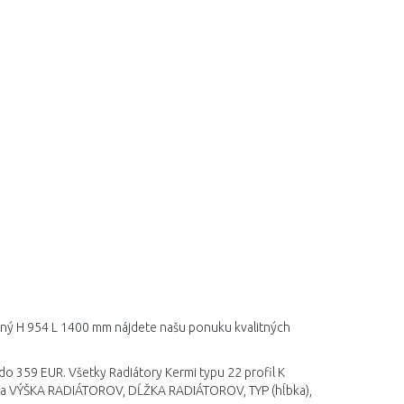
adný H 954 L 1400 mm nájdete našu ponuku kvalitných
do 359 EUR. Všetky Radiátory Kermi typu 22 profil K
dľa VÝŠKA RADIÁTOROV, DĹŽKA RADIÁTOROV, TYP (hĺbka),