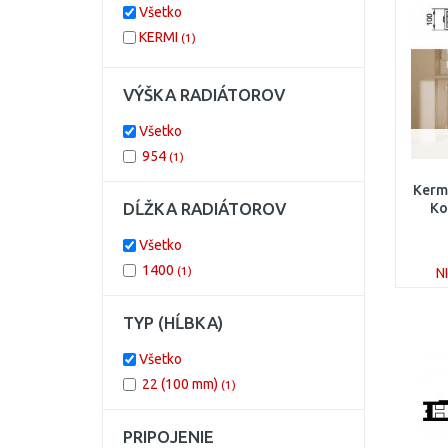
Všetko
KERMI
(1)
VÝŠKA RADIÁTOROV
Všetko
954
(1)
Kermi
DĹŽKA RADIÁTOROV
Ko
reko
Všetko
1
1400
(1)
N
TYP (HĹBKA)
Všetko
22 (100 mm)
(1)
PRIPOJENIE