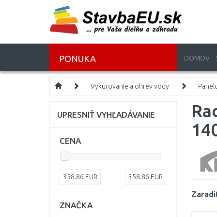
PONUKA
DOMOV
Vykurovanie a ohrev vody
Panelo
Rad
UPRESNIŤ VYHĽADÁVANIE
14
CENA
358.86
EUR
358.86
EUR
Zaradi
ZNAČKA