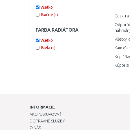
Všetko
Bočné
(1)
Česku a 
Odporúča
FARBA RADIÁTORA
náhradný
Všetky R
Všetko
Biela
Kam ďale
(1)
Kúpiť Ra
Kúpte si
INFORMÁCIE
AKO NAKUPOVAŤ
DOPRAVNÉ SLUŽBY
O NÁS