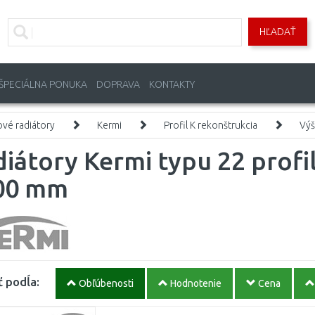
HĽADAŤ
ŠPECIÁLNA PONUKA
DOPRAVA
KONTAKTY
vé radiátory
Kermi
Profil K rekonštrukcia
Výš
iátory Kermi typu 22 profi
00 mm
ť podĺa:
Obľúbenosti
Hodnotenie
Cena