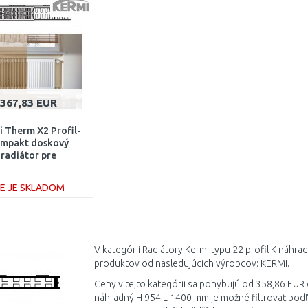
367,83 EUR
 Therm X2 Profil-
mpakt doskový
radiátor pre
nštrukcie 22 954 /
400 FK022D914
IE JE SKLADOM
DO KOŠÍKA
Porovnať
V kategórii Radiátory Kermi typu 22 profil K náhr
produktov od nasledujúcich výrobcov: KERMI.
Ceny v tejto kategórii sa pohybujú od 358,86 EUR 
náhradný H 954 L 1400 mm je možné filtrovať po