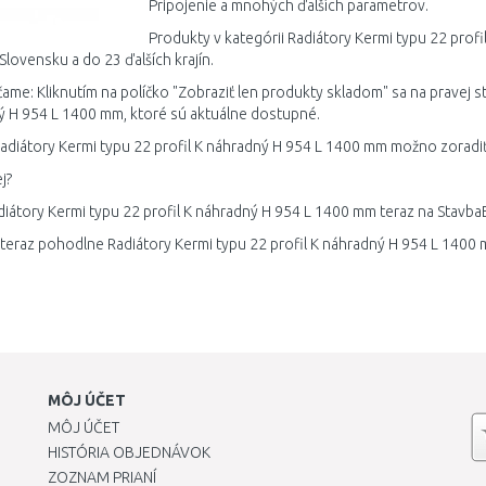
Pripojenie a mnohých ďalších parametrov.
Produkty v kategórii Radiátory Kermi typu 22 pro
Slovensku a do 23 ďalších krajín.
me: Kliknutím na políčko "Zobraziť len produkty skladom" sa na pravej st
 H 954 L 1400 mm, ktoré sú aktuálne dostupné.
adiátory Kermi typu 22 profil K náhradný H 954 L 1400 mm možno zoradi
j?
diátory Kermi typu 22 profil K náhradný H 954 L 1400 mm teraz na Stavba
 teraz pohodlne Radiátory Kermi typu 22 profil K náhradný H 954 L 1400
MÔJ ÚČET
MÔJ ÚČET
HISTÓRIA OBJEDNÁVOK
ZOZNAM PRIANÍ