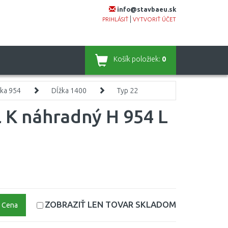
info@stavbaeu.sk
|
PRIHLÁSIŤ
VYTVORIŤ ÚČET
Košík
položiek:
0
ka 954
Dĺžka 1400
Typ 22
l K náhradný H 954 L
ZOBRAZIŤ LEN TOVAR
SKLADOM
Cena