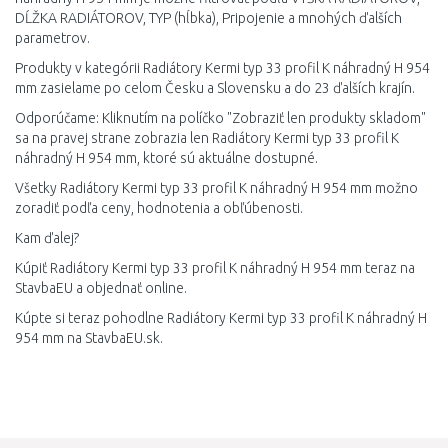
DĹŽKA RADIÁTOROV, TYP (hĺbka), Pripojenie a mnohých ďalších
parametrov.
Produkty v kategórii Radiátory Kermi typ 33 profil K náhradný H 954
mm zasielame po celom Česku a Slovensku a do 23 ďalších krajín.
Odporúčame: Kliknutím na políčko "Zobraziť len produkty skladom"
sa na pravej strane zobrazia len Radiátory Kermi typ 33 profil K
náhradný H 954 mm, ktoré sú aktuálne dostupné.
Všetky Radiátory Kermi typ 33 profil K náhradný H 954 mm možno
zoradiť podľa ceny, hodnotenia a obľúbenosti.
Kam ďalej?
Kúpiť Radiátory Kermi typ 33 profil K náhradný H 954 mm teraz na
StavbaEU a objednať online.
Kúpte si teraz pohodlne Radiátory Kermi typ 33 profil K náhradný H
954 mm na StavbaEU.sk.