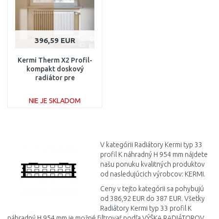
396,59 EUR
Kermi Therm X2 Profil-
kompakt doskový
radiátor pre
rekonštrukcie 33 954 /
900 FK033D909
NIE JE SKLADOM
DO KOŠÍKA
Porovnať
V kategórii Radiátory Kermi typ 33
profil K náhradný H 954 mm nájdete
našu ponuku kvalitných produktov
od nasledujúcich výrobcov: KERMI.
Ceny v tejto kategórii sa pohybujú
od 386,92 EUR do 387 EUR. Všetky
Radiátory Kermi typ 33 profil K
náhradný H 954 mm je možné filtrovať podľa VÝŠKA RADIÁTOROV,