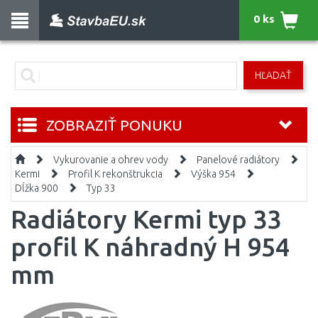
0 ks
HĽADAŤ
ZOBRAZIŤ PONUKU
Vykurovanie a ohrev vody
Panelové radiátory
Kermi
Profil K rekonštrukcia
Výška 954
Dĺžka 900
Typ 33
Radiátory Kermi typ 33
profil K náhradný H 954
mm