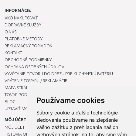
INFORMÁCIE
AKO NAKUPOVAŤ
DOPRAVNÉ SLUŽBY
O NÁS
PLATOBNÉ METÓDY
REKLAMAČNÝ PORIADOK
KONTAKT
OBCHODNÉ PODMIENKY
OCHRANA OSOBNÝCH ÚDAJOV
VYVŔTANIE OTVORU DO DREZU PRE KUCHYNSKÚ BATÉRIU
VRÁTENIE TOVARU / REKLAMÁCIE
MAPA STRÁNOK
TOVAR PODĽA ZNAČIEK
Používame cookies
BLOG
UPRAVIŤ MOJE PREDVOĽBY COOKIES
Súbory cookie a ďalšie technológie
sledovania používame na zlepšenie
MÔJ ÚČET
vášho zážitku z prehliadania našich
MÔJ ÚČET
webových stránok, na to, aby sme vám
HISTÓRIA OBJEDNÁVOK