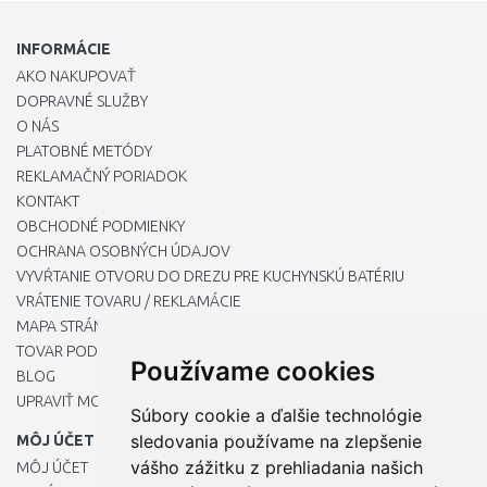
INFORMÁCIE
AKO NAKUPOVAŤ
DOPRAVNÉ SLUŽBY
O NÁS
PLATOBNÉ METÓDY
REKLAMAČNÝ PORIADOK
KONTAKT
OBCHODNÉ PODMIENKY
OCHRANA OSOBNÝCH ÚDAJOV
VYVŔTANIE OTVORU DO DREZU PRE KUCHYNSKÚ BATÉRIU
VRÁTENIE TOVARU / REKLAMÁCIE
MAPA STRÁNOK
TOVAR PODĽA ZNAČIEK
Používame cookies
BLOG
UPRAVIŤ MOJE PREDVOĽBY COOKIES
Súbory cookie a ďalšie technológie
sledovania používame na zlepšenie
MÔJ ÚČET
vášho zážitku z prehliadania našich
MÔJ ÚČET