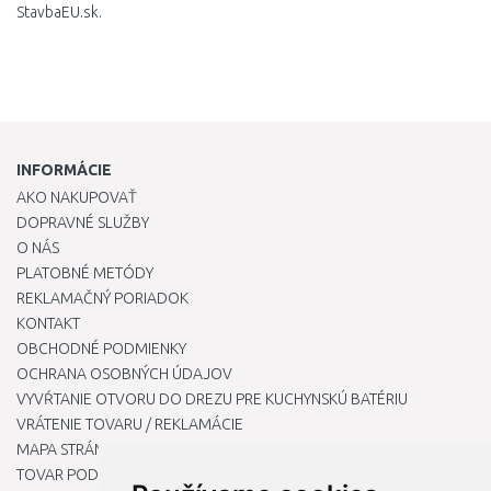
StavbaEU.sk.
INFORMÁCIE
AKO NAKUPOVAŤ
DOPRAVNÉ SLUŽBY
O NÁS
PLATOBNÉ METÓDY
REKLAMAČNÝ PORIADOK
KONTAKT
OBCHODNÉ PODMIENKY
OCHRANA OSOBNÝCH ÚDAJOV
VYVŔTANIE OTVORU DO DREZU PRE KUCHYNSKÚ BATÉRIU
VRÁTENIE TOVARU / REKLAMÁCIE
MAPA STRÁNOK
TOVAR PODĽA ZNAČIEK