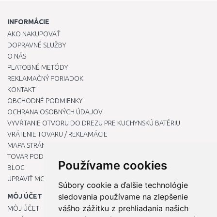
INFORMÁCIE
AKO NAKUPOVAŤ
DOPRAVNÉ SLUŽBY
O NÁS
PLATOBNÉ METÓDY
REKLAMAČNÝ PORIADOK
KONTAKT
OBCHODNÉ PODMIENKY
OCHRANA OSOBNÝCH ÚDAJOV
VYVŔTANIE OTVORU DO DREZU PRE KUCHYNSKÚ BATÉRIU
VRÁTENIE TOVARU / REKLAMÁCIE
MAPA STRÁNOK
TOVAR PODĽA ZNAČIEK
Používame cookies
BLOG
UPRAVIŤ MOJE PREDVOĽBY COOKIES
Súbory cookie a ďalšie technológie
sledovania používame na zlepšenie
MÔJ ÚČET
vášho zážitku z prehliadania našich
MÔJ ÚČET