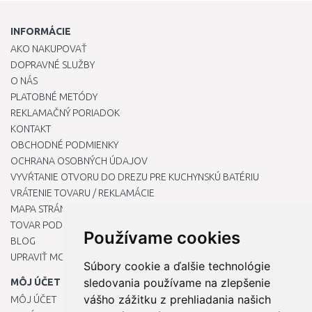
INFORMÁCIE
AKO NAKUPOVAŤ
DOPRAVNÉ SLUŽBY
O NÁS
PLATOBNÉ METÓDY
REKLAMAČNÝ PORIADOK
KONTAKT
OBCHODNÉ PODMIENKY
OCHRANA OSOBNÝCH ÚDAJOV
VYVŔTANIE OTVORU DO DREZU PRE KUCHYNSKÚ BATÉRIU
VRÁTENIE TOVARU / REKLAMÁCIE
MAPA STRÁNOK
TOVAR PODĽA ZNAČIEK
Používame cookies
BLOG
UPRAVIŤ MOJE PREDVOĽBY COOKIES
Súbory cookie a ďalšie technológie
sledovania používame na zlepšenie
MÔJ ÚČET
vášho zážitku z prehliadania našich
MÔJ ÚČET