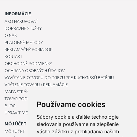
INFORMÁCIE
AKO NAKUPOVAŤ
DOPRAVNÉ SLUŽBY
O NÁS
PLATOBNÉ METÓDY
REKLAMAČNÝ PORIADOK
KONTAKT
OBCHODNÉ PODMIENKY
OCHRANA OSOBNÝCH ÚDAJOV
VYVŔTANIE OTVORU DO DREZU PRE KUCHYNSKÚ BATÉRIU
VRÁTENIE TOVARU / REKLAMÁCIE
MAPA STRÁNOK
TOVAR PODĽA ZNAČIEK
Používame cookies
BLOG
UPRAVIŤ MOJE PREDVOĽBY COOKIES
Súbory cookie a ďalšie technológie
sledovania používame na zlepšenie
MÔJ ÚČET
vášho zážitku z prehliadania našich
MÔJ ÚČET