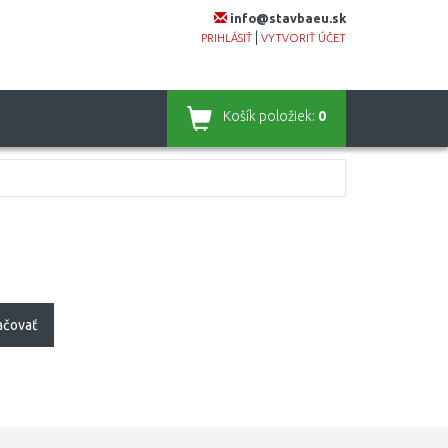
info@stavbaeu.sk
|
PRIHLÁSIŤ
VYTVORIŤ ÚČET
Košík
položiek:
0
ačovať