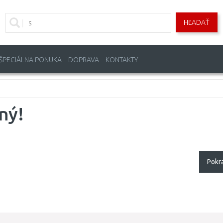
HĽADAŤ
ŠPECIÁLNA PONUKA
DOPRAVA
KONTAKTY
ný!
Pokr