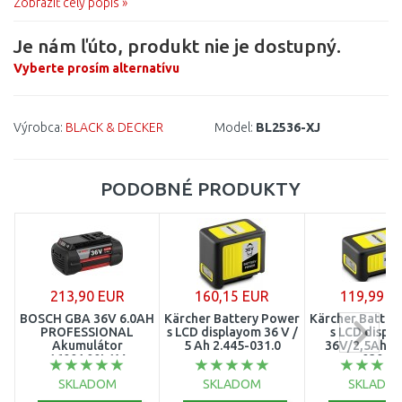
Zobraziť celý popis »
Je nám ľúto, produkt nie je dostupný.
Vyberte prosím alternatívu
Výrobca:
BLACK & DECKER
Model:
BL2536-XJ
PODOBNÉ PRODUKTY
213,90 EUR
160,15 EUR
119,99 E
BOSCH GBA 36V 6.0AH
Kärcher Battery Power
Kärcher Batter
PROFESSIONAL
s LCD displayom 36 V /
s LCD displ
Akumulátor
5 Ah 2.445-031.0
36V/2,5Ah, 2
1600A00L1M
030.0
SKLADOM
SKLADOM
SKLADO