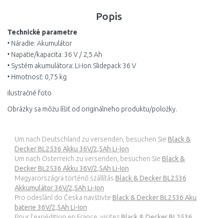
Popis
Technické parametre
• Náradie: Akumulátor
• Napätie/kapacita: 36 V / 2,5 Ah
• Systém akumulátora: Li-Ion Slidepack 36 V
• Hmotnosť: 0,75 kg
ilustračné foto
Obrázky sa môžu líšiť od originálneho produktu/položky.
Um nach Deutschland zu versenden, besuchen Sie
Black &
Decker BL2536 Akku 36V/2,5Ah Li-Ion
Um nach Österreich zu versenden, besuchen Sie
Black &
Decker BL2536 Akku 36V/2,5Ah Li-Ion
Magyarországra történő szállítás
Black & Decker BL2536
Akkumulátor 36V/2,5Ah Li-Ion
Pro odeslání do Česka navštivte
Black & Decker BL2536 Aku
baterie 36V/2,5Ah Li-Ion
Pour l’expédition en France, visitez
Black & Decker BL2536