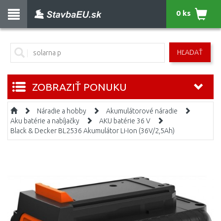
0 ks
HĽADAŤ
ZOBRAZIŤ PONUKU
Náradie a hobby
Akumulátorové náradie
Aku batérie a nabíjačky
AKU batérie 36 V
Black & Decker BL2536 Akumulátor Li-Ion (36V/2,5Ah)