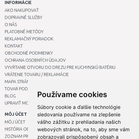
INFORMÁCIE
AKO NAKUPOVAŤ
DOPRAVNÉ SLUŽBY
O NÁS
PLATOBNÉ METÓDY
REKLAMAČNÝ PORIADOK
KONTAKT
OBCHODNÉ PODMIENKY
OCHRANA OSOBNÝCH ÚDAJOV
VYVŔTANIE OTVORU DO DREZU PRE KUCHYNSKÚ BATÉRIU
VRÁTENIE TOVARU / REKLAMÁCIE
MAPA STRÁNOK
TOVAR PODĽA ZNAČIEK
Používame cookies
BLOG
UPRAVIŤ MOJE PREDVOĽBY COOKIES
Súbory cookie a ďalšie technológie
sledovania používame na zlepšenie
MÔJ ÚČET
vášho zážitku z prehliadania našich
MÔJ ÚČET
webových stránok, na to, aby sme vám
HISTÓRIA OBJEDNÁVOK
ZOZNAM PRIANÍ
zobrazovali prispôsobený obsah a