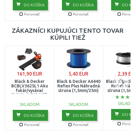
DO KOŠÍKA
DO KOŠÍKA
DO KOŠ
Porovnať
Porovnať
Porovna
ZÁKAZNÍCI KUPUJÚCI TENTO TOVAR
KÚPILI TIEŽ
161,90 EUR
5,40 EUR
2,39 EU
Black & Decker
Black & Decker A6440
Black & Decke
BCBLV3625L1 Aku
Reflex Plus Náhradná
Reflex Náhr
fukár/vysávač
struna (1,5mm/25m)
struna (1,5m
(36V/1x2,5Ah/45l)
SKLADO
SKLADOM
SKLADOM
DO KOŠ
DO KOŠÍKA
DO KOŠÍKA
Porovna
Porovnať
Porovnať