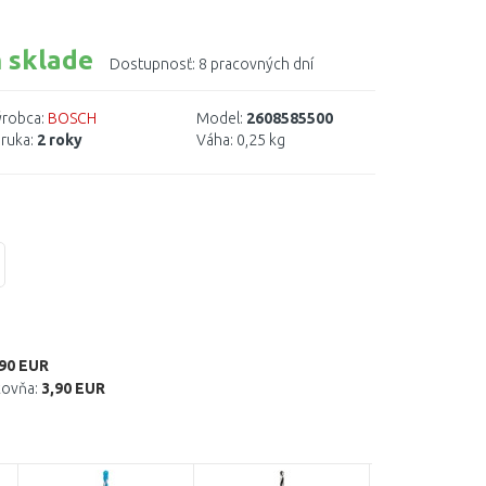
 sklade
Dostupnosť:
8 pracovných dní
robca:
BOSCH
Model:
2608585500
ruka:
2 roky
Váha:
0,25 kg
,90 EUR
kovňa:
3,90 EUR