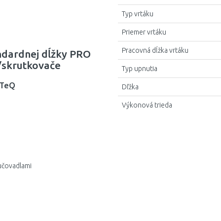
57 mm
Typ vrtáku
2,8 mm
63 mm
Priemer vrtáku
2,9 mm
69 mm
Pracovná dĺžka vrtáku
ndardnej dĺžky PRO
3 mm
75 mm
/skrutkovače
Typ upnutia
3,1 mm
81 mm
tTeQ
Dľžka
3,2 mm
87 mm
Výkonová trieda
3,3 mm
94 mm
3,4 mm
101 mm
3,5 mm
108 mm
ľučovadlami
3,6 mm
109 mm
3,7 mm
114 mm
3,8 mm