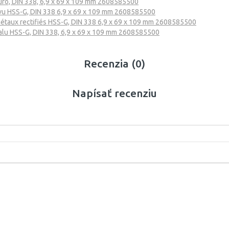
6 mm
ó, DIN 338, 6,9 x 69 x 109 mm 2608585500
u HSS-G, DIN 338 6,9 x 69 x 109 mm 2608585500
6,1 mm
étaux rectifiés HSS-G, DIN 338 6,9 x 69 x 109 mm 2608585500
lu HSS-G, DIN 338, 6,9 x 69 x 109 mm 2608585500
6,2 mm
Recenzia (0)
6,3 mm
6,4 mm
Napísať recenziu
6,5 mm
6,6 mm
6,7 mm
6,8 mm
6,9 mm
7 mm