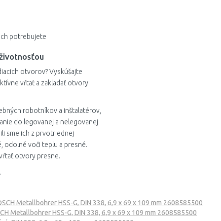
5 mm
ich potrebujete
5,1 mm
 životnosťou
5,2 mm
diacich otvorov? Vyskúšajte
5,3 mm
ívne vŕtať a zakladať otvory
5,4 mm
bných robotníkov a inštalatérov,
5,5 mm
tanie do legovanej a nelegovanej
ili sme ich z prvotriednej
5,6 mm
é, odolné voči teplu a presné.
vŕtať otvory presne.
5,7 mm
.
5,8 mm
5,9 mm
SCH Metallbohrer HSS-G, DIN 338, 6,9 x 69 x 109 mm 2608585500
H Metallbohrer HSS-G, DIN 338, 6,9 x 69 x 109 mm 2608585500