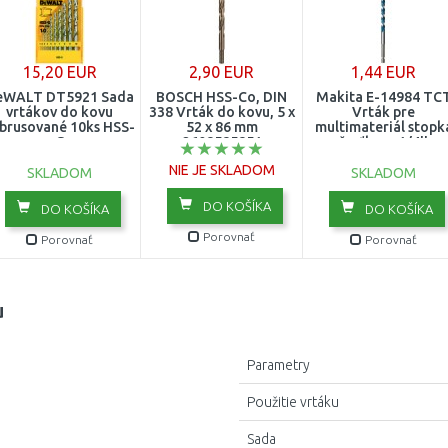
20 mm
10 ks
1,6 mm
22 mm
15,20 EUR
1,7 mm
2,90 EUR
1,44 EUR
24 mm
eWALT DT5921 Sada
BOSCH HSS-Co, DIN
Makita E-14984 TC
vrtákov do kovu
338 Vrták do kovu, 5 x
1,8 mm
Vrták pre
27 mm
brusované 10ks HSS-
52 x 86 mm
multimateriál stopk
G
2608585851
šesťhran 1/4''
1,9 mm
6x150mm
30 mm
NIE JE SKLADOM
SKLADOM
SKLADOM
2 mm
33 mm
DO KOŠÍKA
DO KOŠÍKA
DO KOŠÍKA
2,1 mm
Porovnať
Porovnať
Porovnať
36 mm
2,2 mm
39 mm
u
2,3 mm
43 mm
2,5 mm
Parametry
47 mm
2,6 mm
Použitie vrtáku
52 mm
Sada
2,7 mm