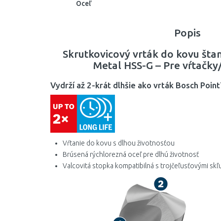
Oceľ
Popis
Skrutkovicový vrták do kovu šta
Metal HSS-G – Pre vŕtačky
Vydrží až 2-krát dlhšie ako vrták Bosch Poin
Vŕtanie do kovu s dlhou životnosťou
Brúsená rýchlorezná oceľ pre dlhú životnosť
Valcovitá stopka kompatibilná s trojčeľusťovými sk