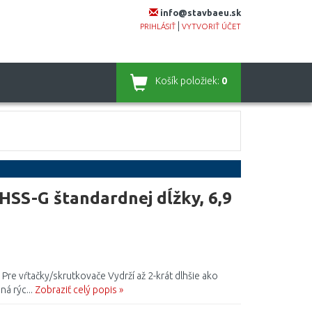
info@stavbaeu.sk
|
PRIHLÁSIŤ
VYTVORIŤ ÚČET
Košík
položiek:
0
HSS-G štandardnej dĺžky, 6,9
Pre vŕtačky/skrutkovače Vydrží až 2-krát dlhšie ako
á rýc...
Zobraziť celý popis »