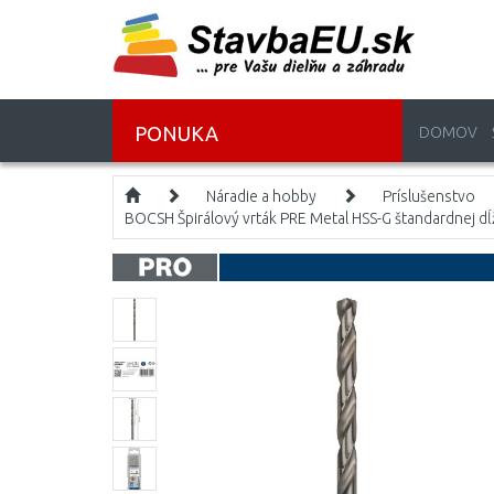
PONUKA
DOMOV
Náradie a hobby
Príslušenstvo
BOCSH Špirálový vrták PRE Metal HSS-G štandardnej d