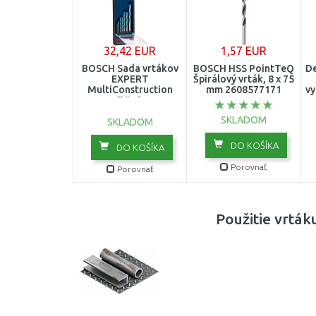
32,42 EUR
1,57 EUR
BOSCH Sada vrtákov
BOSCH HSS PointTeQ
D
EXPERT
Špirálový vrták, 8 x 75
MultiConstruction
mm 2608577171
vy
CYL-9,
4/5/6/6/8/10/12 mm,
SKLADOM
7 ks 2608900647
SKLADOM
DO KOŠÍKA
DO KOŠÍKA
Porovnať
Porovnať
Použitie vrták