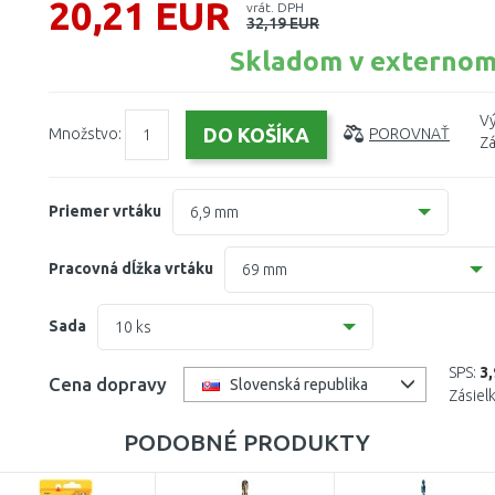
20,21 EUR
vrát. DPH
32,19 EUR
Skladom v externom
Vý
Množstvo:
POROVNAŤ
Zá
Priemer vrtáku
6,9 mm
1 mm
Pracovná dĺžka vrtáku
69 mm
1,1 mm
12 mm
Sada
10 ks
1,2 mm
14 mm
1 ks
SPS:
3
Cena dopravy
Slovenská republika
1,3 mm
Zásiel
16 mm
4 ks
PODOBNÉ PRODUKTY
1,4 mm
18 mm
5 ks
1,5 mm