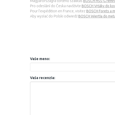
Magyarországra történő szállítás
BOSCH HSS-G fémfúr
Pro odeslání do Česka navštivte
BOSCH Vrtáky do kov
Pour l’expédition en France, visitez
BOSCH Forets a m
Aby wysłać do Polski odwiedź
BOSCH Wiertła do meta
Vaše meno:
Vaša recenzia: