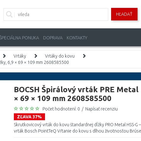
HĽADAŤ
ŠPECIÁLNA PONUKA
DOPRAVA
KONTAKTY
Vrtáky
Vrtáky do kovu
ĺžky, 6,9 × 69 × 109 mm 2608585500
BOCSH Špirálový vrták PRE Metal 
× 69 × 109 mm 2608585500
Počet hodnotení: 0
/
Napísať recenziu
ZĽAVA 37%
Skrutkovicový vrták do kovu štandardnej dĺžky PRO Metal HSS-G – 
vrták Bosch PointTeQ Vŕtanie do kovu s dlhou životnosťou Brúsen