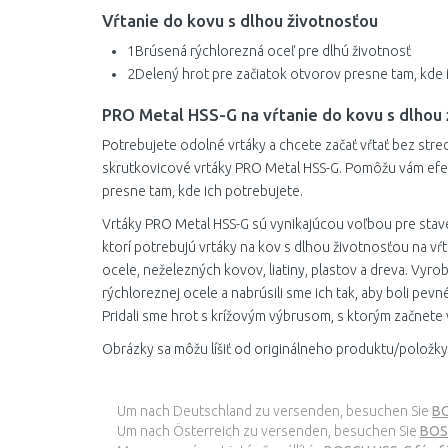
Vŕtanie do kovu s dlhou životnosťou
1
Brúsená rýchlorezná oceľ pre dlhú životnosť
2
Delený hrot pre začiatok otvorov presne tam, kde 
PRO Metal HSS-G na vŕtanie do kovu s dlhou
Potrebujete odolné vrtáky a chcete začať vŕtať bez stre
skrutkovicové vrtáky PRO Metal HSS-G. Pomôžu vám efekt
presne tam, kde ich potrebujete.
Vrtáky PRO Metal HSS-G sú vynikajúcou voľbou pre stave
ktorí potrebujú vrtáky na kov s dlhou životnosťou na vŕ
ocele, neželezných kovov, liatiny, plastov a dreva. Vyrob
rýchloreznej ocele a nabrúsili sme ich tak, aby boli pevn
Pridali sme hrot s krížovým výbrusom, s ktorým začnete 
Obrázky sa môžu líšiť od originálneho produktu/položky
Um nach Deutschland zu versenden, besuchen Sie
BO
Um nach Österreich zu versenden, besuchen Sie
BOSC