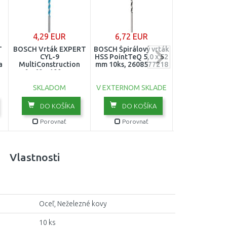
4,29 EUR
6,72 EUR
2,82 EU
T
BOSCH Vrták EXPERT
BOSCH Špirálový vrták
BOSCH HSS-C
CYL-9
HSS PointTeQ 5,0 x 52
338 Vrták do k
a
MultiConstruction
mm 10ks, 2608577218
43 x 75 
6 x 60 x 100 mm
26085858
2608900611
SKLADOM
V EXTERNOM SKLADE
SKLADO
DO KOŠÍKA
DO KOŠÍKA
DO KOŠ
Porovnať
Porovnať
Porovn
Vlastnosti
Oceľ, Neželezné kovy
10 ks