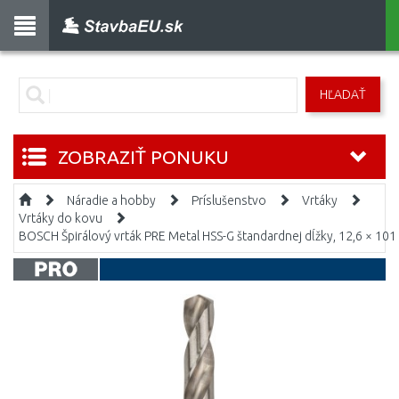
HĽADAŤ
ZOBRAZIŤ PONUKU
Náradie a hobby
Príslušenstvo
Vrtáky
Vrtáky do kovu
BOSCH Špirálový vrták PRE Metal HSS-G štandardnej dĺžky, 12,6 × 101