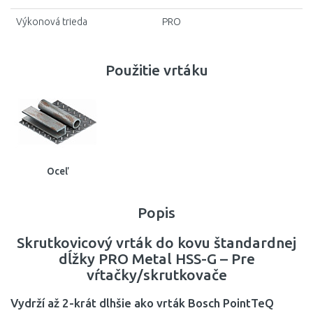
3,3 mm
Výkonová trieda
PRO
94 mm
3,4 mm
101 mm
Použitie vrtáku
3,5 mm
108 mm
3,6 mm
109 mm
3,7 mm
114 mm
3,8 mm
120 mm
Oceľ
3,9 mm
Popis
4 mm
Skrutkovicový vrták do kovu štandardnej
4,1 mm
dĺžky PRO Metal HSS-G – Pre
vŕtačky/skrutkovače
4,2 mm
Vydrží až 2-krát dlhšie ako vrták Bosch PointTeQ
4,3 mm