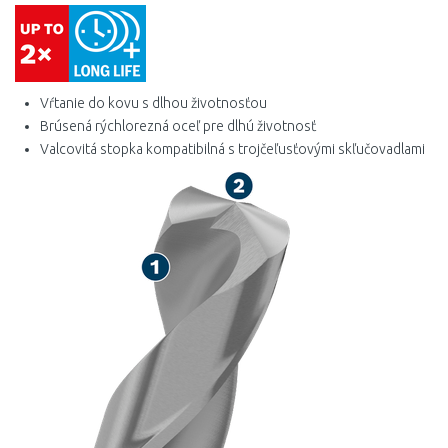
4,4 mm
4,5 mm
Vŕtanie do kovu s dlhou životnosťou
4,6 mm
Brúsená rýchlorezná oceľ pre dlhú životnosť
Valcovitá stopka kompatibilná s trojčeľusťovými skľučovadlami
4,7 mm
4,8 mm
4,9 mm
5 mm
5,1 mm
5,2 mm
5,3 mm
5,4 mm