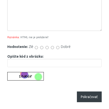
8,8 mm
8,9 mm
9 mm
Poznámka:
HTML nie je preložené!
9,1 mm
Hodnotenie:
Zlé
Dobré
9,2 mm
Opište kód z obrázku:
9,4 mm
9,5 mm
9,6 mm
9,7 mm
Pokračovať
9,9 mm