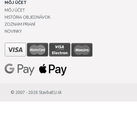
11,1 mm
MÔJ ÚČET
MÔJ ÚČET
11,2 mm
HISTÓRIA OBJEDNÁVOK
ZOZNAM PRIANÍ
11,4 mm
NOVINKY
11,5 mm
11,7 mm
11,8 mm
11,9 mm
12 mm
© 2007 - 2026
StavbaEU.sk
12,1 mm
12,2 mm
12,3 mm