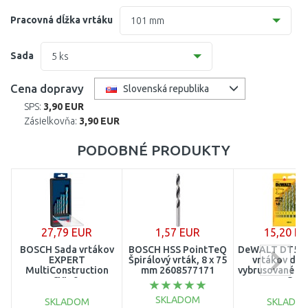
1 mm
Pracovná dĺžka vrtáku
101 mm
1,1 mm
12 mm
Sada
5 ks
1,2 mm
14 mm
1 ks
Cena dopravy
Slovenská republika
1,3 mm
16 mm
SPS:
3,90 EUR
4 ks
Zásielkovňa:
3,90 EUR
1,4 mm
18 mm
5 ks
PODOBNÉ PRODUKTY
1,5 mm
20 mm
10 ks
1,6 mm
22 mm
1,7 mm
24 mm
27,79 EUR
1,57 EUR
15,20 E
1,8 mm
27 mm
BOSCH Sada vrtákov
BOSCH HSS PointTeQ
DeWALT DT592
EXPERT
Špirálový vrták, 8 x 75
vrtákov do 
1,9 mm
MultiConstruction
mm 2608577171
vybrusované 10
30 mm
CYL-9,
G
4/5/6/6/8/10/12 mm,
2 mm
SKLADOM
7 ks 2608900647
SKLADOM
33 mm
SKLADO