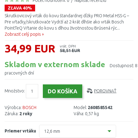
Počet hodnotení: 0
/
Napísať recenziu
ZĽAVA 40%
Skrutkovicový vrták do kovu štandardnej dĺžky PRO Metal HSS-G –
Pre vŕtačky/skrutkovače Vydrží až 2-krát dlhšie ako vrták Bosch
PointTeQ Vŕtanie do kovu s dlhou životnosťou Brúsená rýc...
Zobraziť celý popis »
34,99 EUR
vrát. DPH
58,51 EUR
Skladom v externom sklade
Dostupnosť:
8
pracovných dní
Množstvo:
POROVNAŤ
Výrobca:
BOSCH
Model:
2608585542
Záruka:
2 roky
Váha:
0,57 kg
Priemer vrtáku
12,6 mm