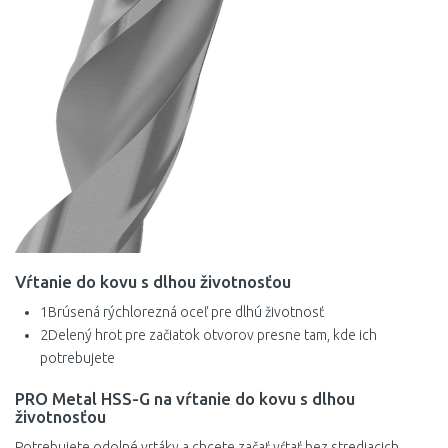
5,5 mm
5,6 mm
5,7 mm
5,8 mm
5,9 mm
6 mm
6,1 mm
Vŕtanie do kovu s dlhou životnosťou
1
Brúsená rýchlorezná oceľ pre dlhú životnosť
6,2 mm
2
Delený hrot pre začiatok otvorov presne tam, kde ich
potrebujete
6,3 mm
PRO Metal HSS-G na vŕtanie do kovu s dlhou
6,4 mm
životnosťou
6,5 mm
Potrebujete odolné vrtáky a chcete začať vŕtať bez strediacich