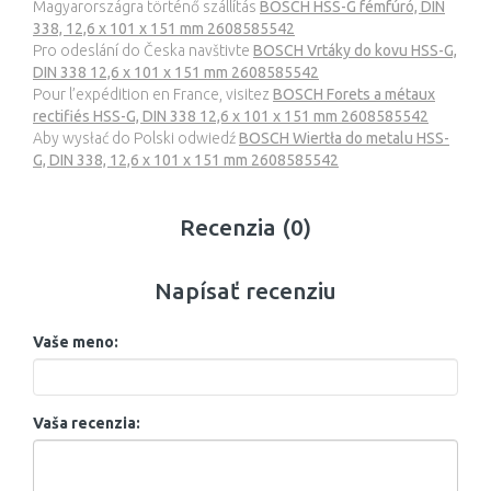
Magyarországra történő szállítás
BOSCH HSS-G fémfúró, DIN
338, 12,6 x 101 x 151 mm 2608585542
7,7 mm
Pro odeslání do Česka navštivte
BOSCH Vrtáky do kovu HSS-G,
DIN 338 12,6 x 101 x 151 mm 2608585542
7,8 mm
Pour l’expédition en France, visitez
BOSCH Forets a métaux
rectifiés HSS-G, DIN 338 12,6 x 101 x 151 mm 2608585542
7,9 mm
Aby wysłać do Polski odwiedź
BOSCH Wiertła do metalu HSS-
G, DIN 338, 12,6 x 101 x 151 mm 2608585542
8 mm
8,1 mm
Recenzia (0)
8,2 mm
Napísať recenziu
8,3 mm
Vaše meno:
8,4 mm
8,5 mm
Vaša recenzia:
8,6 mm
8,7 mm