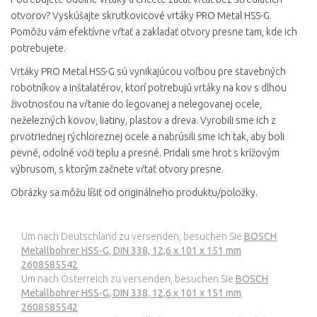
otvorov? Vyskúšajte skrutkovicové vrtáky PRO Metal HSS-G.
6,6 mm
Pomôžu vám efektívne vŕtať a zakladať otvory presne tam, kde ich
potrebujete.
6,7 mm
Vrtáky PRO Metal HSS-G sú vynikajúcou voľbou pre stavebných
6,8 mm
robotníkov a inštalatérov, ktorí potrebujú vrtáky na kov s dlhou
životnosťou na vŕtanie do legovanej a nelegovanej ocele,
6,9 mm
neželezných kovov, liatiny, plastov a dreva. Vyrobili sme ich z
prvotriednej rýchloreznej ocele a nabrúsili sme ich tak, aby boli
7 mm
pevné, odolné voči teplu a presné. Pridali sme hrot s krížovým
7,1 mm
výbrusom, s ktorým začnete vŕtať otvory presne.
Obrázky sa môžu líšiť od originálneho produktu/položky.
7,2 mm
7,3 mm
Um nach Deutschland zu versenden, besuchen Sie
BOSCH
Metallbohrer HSS-G, DIN 338, 12,6 x 101 x 151 mm
7,4 mm
2608585542
Um nach Österreich zu versenden, besuchen Sie
BOSCH
7,5 mm
Metallbohrer HSS-G, DIN 338, 12,6 x 101 x 151 mm
2608585542
7,6 mm