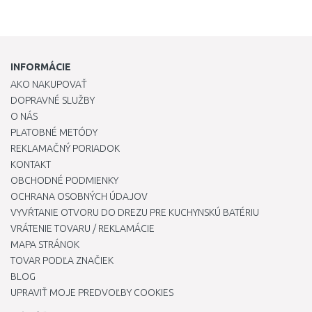
10 mm
10,1 mm
10,2 mm
INFORMÁCIE
AKO NAKUPOVAŤ
10,3 mm
DOPRAVNÉ SLUŽBY
10,4 mm
O NÁS
PLATOBNÉ METÓDY
10,5 mm
REKLAMAČNÝ PORIADOK
KONTAKT
10,6 mm
OBCHODNÉ PODMIENKY
OCHRANA OSOBNÝCH ÚDAJOV
10,7 mm
VYVŔTANIE OTVORU DO DREZU PRE KUCHYNSKÚ BATÉRIU
VRÁTENIE TOVARU / REKLAMÁCIE
10,8 mm
MAPA STRÁNOK
10,9 mm
TOVAR PODĽA ZNAČIEK
BLOG
11 mm
UPRAVIŤ MOJE PREDVOĽBY COOKIES