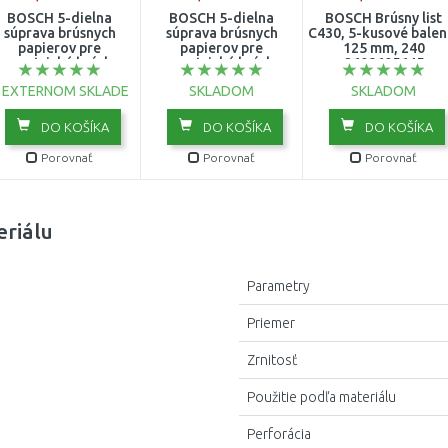
BOSCH 5-dielna
BOSCH 5-dielna
BOSCH Brúsny list
súprava brúsnych
320
súprava brúsnych
C430, 5-kusové balen
papierov pre
papierov pre
125 mm, 240
excentrické brúsky,
excentrické brúsky,
2608605645
25 mm 2609256A25
125 mm 2609256A24
 EXTERNOM SKLADE
SKLADOM
SKLADOM
DO KOŠÍKA
DO KOŠÍKA
DO KOŠÍKA
Porovnať
Porovnať
Porovnať
eriálu
Parametry
Priemer
Zrnitosť
Použitie podľa materiálu
Perforácia