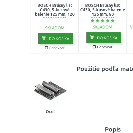
BOSCH Brúsny list
BOSCH Brúsny list
C430, 5-kusové
C430, 5-kusové balenie
balenie 125 mm, 120
125 mm, 80
2608605643
2608605642
1
SKLADOM
V
SKLADOM
DO KOŠÍKA
DO KOŠÍKA
Porovnať
Porovnať
Použitie podľa mat
Oceľ
Popis