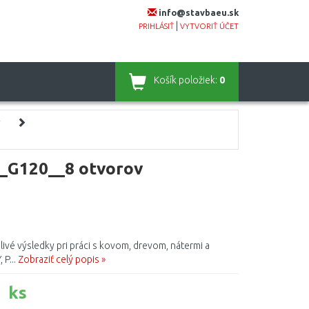
info@stavbaeu.sk
|
PRIHLÁSIŤ
VYTVORIŤ ÚČET
Košík
položiek:
0
y
_G120__8 otvorov
ivé výsledky pri práci s kovom, drevom, nátermi a
P...
Zobraziť celý popis »
 ks