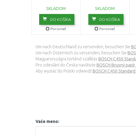
SKLADOM
SKLADOM
DO KOŠÍKA
DO KOŠÍKA
Porovnať
Porovnať
Um nach Deutschland zu versenden, besuchen Sie
BO
Um nach Österreich zu versenden, besuchen Sie
BOS
Magyarországra történő szállítás
BOSCH C450 Standar
Pro odeslání do Česka navštivte
BOSCH Brusný papí
Aby wysłać do Polski odwiedź
BOSCH C450 Standard 
Vaše meno: