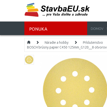
PONUKA
DOMOV
Náradie a hobby
Príslušenstvo
BOSCH brúsny papier C450 125mm_G120__8 otvoro