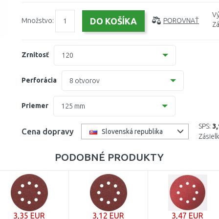
Vý
Množstvo:
POROVNAŤ
Zá
Zrnitosť
120
40
Perforácia
8 otvorov
60
Bez otvorov
Priemer
125 mm
80
6 otvorov
125 mm
SPS:
3
Cena dopravy
Slovenská republika
100
Zásiel
8 otvorov
150 mm
PODOBNÉ PRODUKTY
120
15 otvorov
150
180
3,35 EUR
240
3,12 EUR
3,47 EUR