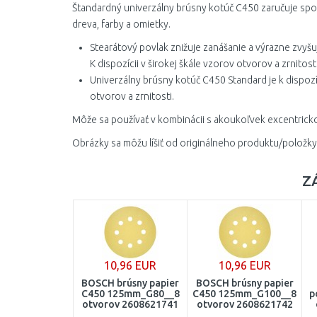
Štandardný univerzálny brúsny kotúč C450 zaručuje spoľ
dreva, farby a omietky.
Stearátový povlak znižuje zanášanie a výrazne zvyšu
K dispozícii v širokej škále vzorov otvorov a zrnitost
Univerzálny brúsny kotúč C450 Standard je k dispoz
otvorov a zrnitosti.
Môže sa používať v kombinácii s akoukoľvek excentrick
Obrázky sa môžu líšiť od originálneho produktu/položky
Z
10,96 EUR
10,96 EUR
BOSCH brúsny papier
BOSCH brúsny papier
C450 125mm_G80__8
C450 125mm_G100__8
p
otvorov 2608621741
otvorov 2608621742