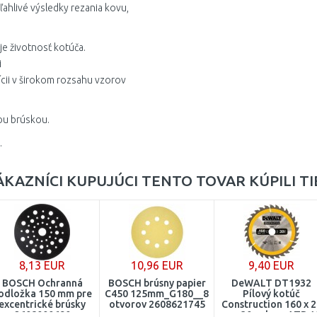
ahlivé výsledky rezania kovu,
je životnosť kotúča.
i
ícii v širokom rozsahu vzorov
ou brúskou.
.
ÁKAZNÍCI KUPUJÚCI TENTO TOVAR KÚPILI TI
8,13 EUR
10,96 EUR
9,40 EUR
BOSCH Ochranná
BOSCH brúsny papier
DeWALT DT1932
odložka 150 mm pre
C450 125mm_G180__8
Pílový kotúč
excentrické brúsky
otvorov 2608621745
Construction 160 x 2
2608000690
mm, 30 zubov, ATB 1