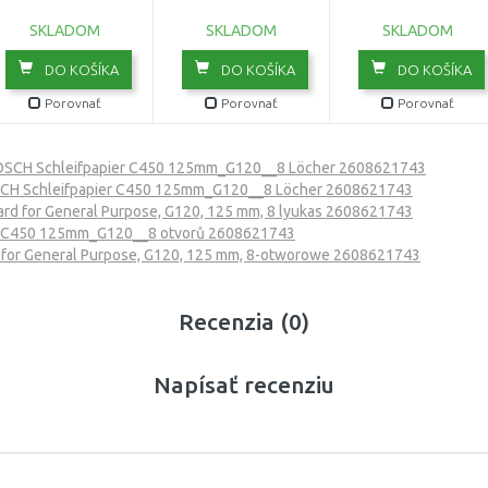
SKLADOM
SKLADOM
SKLADOM
DO KOŠÍKA
DO KOŠÍKA
DO KOŠÍKA
Porovnať
Porovnať
Porovnať
SCH Schleifpapier C450 125mm_G120__8 Löcher 2608621743
CH Schleifpapier C450 125mm_G120__8 Löcher 2608621743
d for General Purpose, G120, 125 mm, 8 lyukas 2608621743
r C450 125mm_G120__8 otvorů 2608621743
for General Purpose, G120, 125 mm, 8-otworowe 2608621743
Recenzia (0)
Napísať recenziu