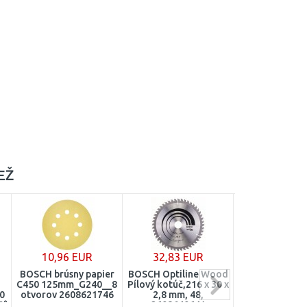
EŽ
10,96 EUR
32,83 EUR
43,39 E
BOSCH brúsny papier
BOSCH Optiline Wood
Makita P-36980
C450 125mm_G240__8
Pílový kotúč,216 x 30 x
papier 610x
0
otvorov 2608621746
2,8 mm, 48,
25ks K10
0°
2608640641