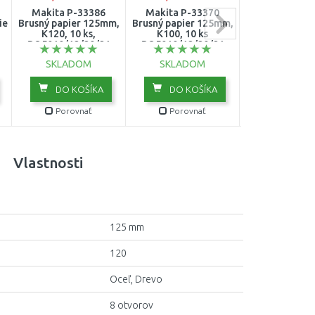
Makita P-33386
Makita P-33370
DeWALT DT
ie
Brusný papier 125mm,
Brusný papier 125mm,
Brúsne výsek
K120, 10 ks,
K100, 10 ks
mm, zrnitosť 24
BO5010/12/20/21
BO5010/12/20/21
SKLADOM
SKLADOM
SKLADO
DO KOŠÍKA
DO KOŠÍKA
DO KOŠ
Porovnať
Porovnať
Porovn
Vlastnosti
125 mm
120
Oceľ, Drevo
8 otvorov