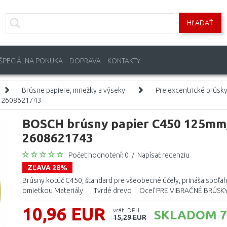
HĽADAŤ
ŠPECIÁLNA PONUKA
DOPRAVA
KONTAKTY
Brúsne papiere, mriežky a výseky
Pre excentrické brúsk
v 2608621743
BOSCH brúsny papier C450 125mm
2608621743
Počet hodnotení: 0
/
Napísať recenziu
ZĽAVA 28%
Brúsny kotúč C450, štandard pre všeobecné účely, prináša spoľahl
omietkou Materiály Tvrdé drevo Oceľ PRE VIBRAČNÉ BRÚSKY, 
10,96 EUR
vrát. DPH
SKLADOM 7
15,29 EUR