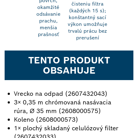
povrch,
čisteniu filtra
okamžité
(každých 15 s);
odsávanie
konštantný sací
prachu,
výkon umožňuje
menšia
trvalú prácu bez
prašnosť
prerušení
TENTO PRODUKT
OBSAHUJE
Vrecko na odpad (2607432043)
3× 0,35 m chrómovaná nasávacia
rúra, Ø 35 mm (2608000575)
Koleno (2608000573)
1× plochý skladaný celulózový filter
(2607432033)