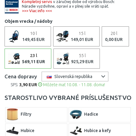
Kompletný servis
v záručnej dobe od výrobcu Bosch:
Náradie vyzdvihne, opraví a v plnej sile vráti späť.
>>> Viac info <<<
Objem vrecka / nádoby
10 l
15 l
20 l
149,45 EUR
149,01 EUR
0,00 EUR
23 l
55 l
569,11 EUR
925,29 EUR
Cena dopravy
Slovenská republika
SPS:
3,90 EUR
Môžete mať 10.08. - 11.08. doma!
STAROSTLIVO VYBRANÉ PRÍSLUŠENSTVO
Filtry
Hadice
Hubice
Hubice a kefy