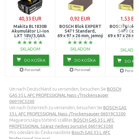
40,33 EUR
0,92 EUR
1,53 EU
Makita BL1830B
BOSCH Blok EXPERT
BOSCH Blok 
Akumulátor Li-ion
S471 Standard,
S470 Comb
LXT 18V/3,0Ah.
69 x 97 x 26 mm, jemný
69 x 97 x 26 mm
197599-5
2608901170
26089011
SKLADOM
SKLADOM
SKLADO
DO KOŠÍKA
DO KOŠÍKA
DO KOŠ
Porovnať
Porovnať
Porovna
Um nach Deutschland zu versenden, besuchen Sie
BOSCH
GAS 35 L AFC PROFESSIONAL Nass-/Trockensauger
06019C3200
Um nach Österreich zu versenden, besuchen Sie
BOSCH GAS
35 L AFC PROFESSIONAL Nass-/Trockensauger 06019C3200
Magyarországra történő szállítás
BOSCH GAS 35 L AFC
PROFESSIONAL Száraz-nedves porszívó 06019C3200
Pro odeslání do Česka navštivte
Bosch GAS 35 L AFC
Professional Vysavač