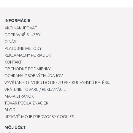
INFORMÁCIE
AKO NAKUPOVAŤ
DOPRAVNÉ SLUŽBY
O NÁS
PLATOBNÉ METÓDY
REKLAMAČNÝ PORIADOK
KONTAKT
OBCHODNÉ PODMIENKY
OCHRANA OSOBNÝCH ÚDAJOV
VYVŔTANIE OTVORU DO DREZU PRE KUCHYNSKÚ BATÉRIU
VRÁTENIE TOVARU / REKLAMÁCIE
MAPA STRÁNOK
TOVAR PODĽA ZNAČIEK
BLOG
UPRAVIŤ MOJE PREDVOĽBY COOKIES
MÔJ ÚČET