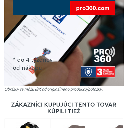
pro360.com
* do 4 týždňov
od nákupu
Obrázky sa môžu líšiť od originálneho produktu/položky.
ZÁKAZNÍCI KUPUJÚCI TENTO TOVAR
KÚPILI TIEŽ