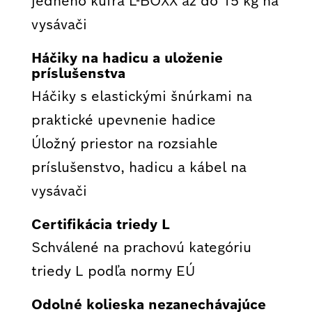
jedného kufra L-BOXX až do 15 kg na
vysávači
Háčiky na hadicu a uloženie
príslušenstva
Háčiky s elastickými šnúrkami na
praktické upevnenie hadice
Úložný priestor na rozsiahle
príslušenstvo, hadicu a kábel na
vysávači
Certifikácia triedy L
Schválené na prachovú kategóriu
triedy L podľa normy EÚ
Odolné kolieska nezanechávajúce