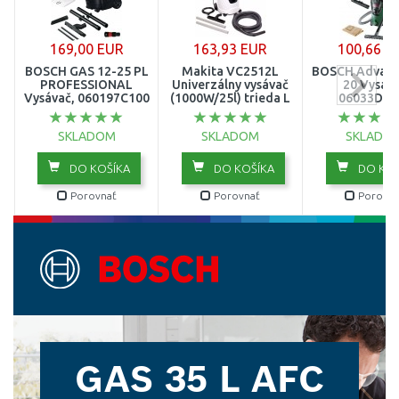
169,00 EUR
163,93 EUR
100,66 E
BOSCH GAS 12-25 PL
Makita VC2512L
BOSCH Advan
PROFESSIONAL
Univerzálny vysávač
20 Vysáv
Vysávač, 060197C100
(1000W/25l) trieda L
06033D12
SKLADOM
SKLADOM
SKLADO
DO KOŠÍKA
DO KOŠÍKA
DO KOŠ
Porovnať
Porovnať
Porovna
GAS 35 L AFC