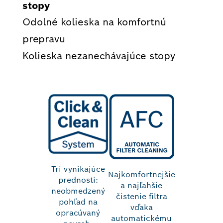
stopy
Odolné kolieska na komfortnú
prepravu
Kolieska nezanechávajúce stopy
Tri vynikajúce
Najkomfortnejšie
prednosti:
a najľahšie
neobmedzený
čistenie filtra
pohľad na
vďaka
opracúvaný
automatickému