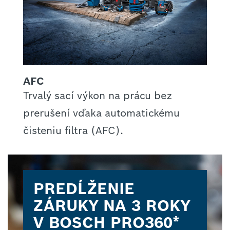
AFC
Trvalý sací výkon na prácu bez
prerušení vďaka automatickému
čisteniu filtra (AFC).
PREDĹŽENIE
ZÁRUKY
NA
3 ROKY
V BOSCH
PRO360*