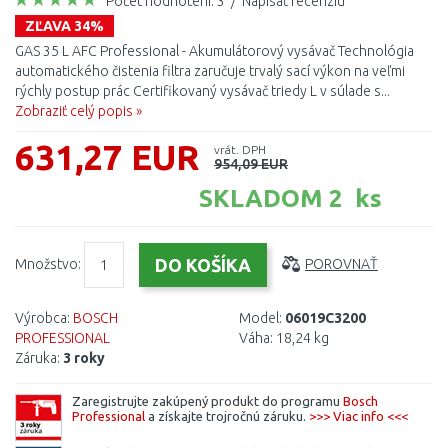
Počet hodnotení: 3
/
Napísať recenziu
ZĽAVA 34%
GAS 35 L AFC Professional - Akumulátorový vysávač Technológia
automatického čistenia filtra zaručuje trvalý sací výkon na veľmi
rýchly postup prác Certifikovaný vysávač triedy L v súlade s...
Zobraziť celý popis »
631,27 EUR
vrát. DPH
954,09 EUR
SKLADOM 2 ks
Množstvo:
POROVNAŤ
Výrobca:
BOSCH
Model:
06019C3200
PROFESSIONAL
Váha:
18,24 kg
Záruka:
3 roky
Zaregistrujte zakúpený produkt do programu
Bosch
Professional
a získajte trojročnú záruku.
>>> Viac info <<<