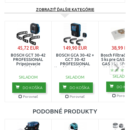
ZOBRAZIŤ ĎALŠIE KATEGÓRIE
Náhradné diely
Náhradné filtre
Náhradné sáčky
Pripojovacie adaptéry
Rúry
Sáčky
45,72 EUR
149,90 EUR
38,99 E
BOSCH GCT 30-42
BOSCH GCA 30-42 +
Bosch Filtračné
PROFESSIONAL
GCT 30-42
5 ks pre GAS 35
Pripojovacie
PROFESSIONAL
GAS 35 L SFC,
zariadenie
Kombinovaná súprava
M AFC, 26074
1600A02GG1
1600A02GF1
SKLADO
SKLADOM
SKLADOM
DO KOŠ
DO KOŠÍKA
DO KOŠÍKA
Porovna
Porovnať
Porovnať
PODOBNÉ PRODUKTY