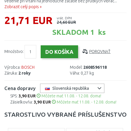
vedenie pri vŕtaní na jednoduché začatie bez prudkých vibrác...
Zobraziť celý popis »
21,71 EUR
vrát. DPH
24,60 EUR
SKLADOM 1 ks
Množstvo:
POROVNAŤ
Výrobca:
BOSCH
Model:
2608596118
Záruka:
2 roky
Váha:
0,27 kg
Cena dopravy
Slovenská republika
SPS:
3,90 EUR
Môžete mať 11.08. - 12.08. doma!
Zásielkovňa:
3,90 EUR
Môžete mať 11.08. - 12.08. doma!
STAROSTLIVO VYBRANÉ PRÍSLUŠENSTVO