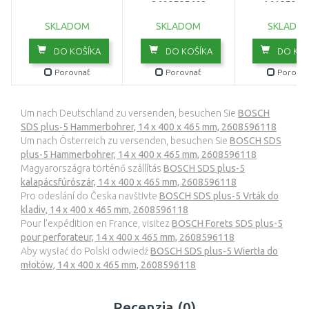
2608585602
16185962
SKLADOM
SKLADOM
SKLADO
DO KOŠÍKA
DO KOŠÍKA
DO KOŠ
Porovnať
Porovnať
Porovna
Um nach Deutschland zu versenden, besuchen Sie
BOSCH
SDS plus-5 Hammerbohrer, 14 x 400 x 465 mm, 2608596118
Um nach Österreich zu versenden, besuchen Sie
BOSCH SDS
plus-5 Hammerbohrer, 14 x 400 x 465 mm, 2608596118
Magyarországra történő szállítás
BOSCH SDS plus-5
kalapácsfúrószár, 14 x 400 x 465 mm, 2608596118
Pro odeslání do Česka navštivte
BOSCH SDS plus-5 Vrták do
kladiv, 14 x 400 x 465 mm, 2608596118
Pour l’expédition en France, visitez
BOSCH Forets SDS plus-5
pour perforateur, 14 x 400 x 465 mm, 2608596118
Aby wysłać do Polski odwiedź
BOSCH SDS plus-5 Wiertła do
młotów, 14 x 400 x 465 mm, 2608596118
Recenzia (0)