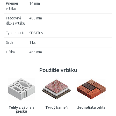
Priemer
14 mm
vrtáku
Pracovná
400 mm
dĺžka vrtáku
Typ upnutia
SDS Plus
Sada
1 ks
Dľžka
465 mm
Použitie vrtáku
Tehly z vápna a
Tvrdý kameň
Jednoliata tehla
piesku