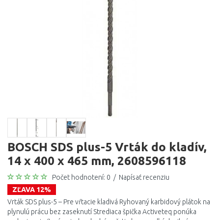
BOSCH SDS plus-5 Vrták do kladív,
14 x 400 x 465 mm, 2608596118
Počet hodnotení: 0
/
Napísať recenziu
ZĽAVA 12%
Vrták SDS plus-5 – Pre vŕtacie kladivá Ryhovaný karbidový plátok na
plynulú prácu bez zaseknutí Strediaca špička Activeteq ponúka