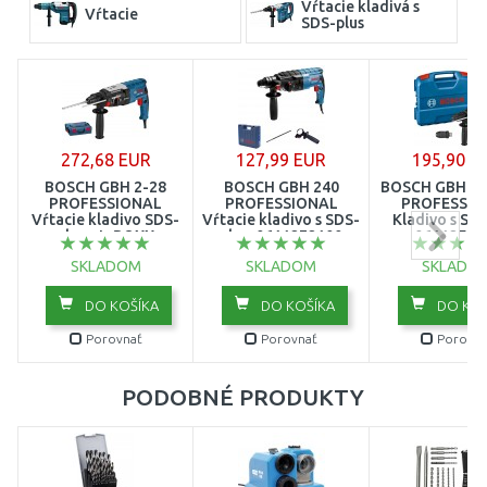
Vŕtacie kladivá s
Vŕtacie
SDS-plus
272,68 EUR
127,99 EUR
195,90 E
BOSCH GBH 2-28
BOSCH GBH 240
BOSCH GBH 2-
PROFESSIONAL
PROFESSIONAL
PROFESSIO
Vŕtacie kladivo SDS-
Vŕtacie kladivo s SDS-
Kladivo s SDS
plus v L-BOXX
plus, 0611272100
06112547
0611267501
SKLADOM
SKLADOM
SKLADO
DO KOŠÍKA
DO KOŠÍKA
DO KOŠ
Porovnať
Porovnať
Porovna
PODOBNÉ PRODUKTY