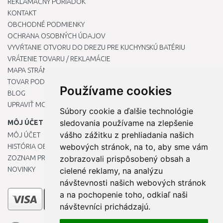
REKLAMAČNÝ PORIADOK
KONTAKT
OBCHODNÉ PODMIENKY
OCHRANA OSOBNÝCH ÚDAJOV
VYVŔTANIE OTVORU DO DREZU PRE KUCHYNSKÚ BATÉRIU
VRÁTENIE TOVARU / REKLAMÁCIE
MAPA STRÁNOK
TOVAR PODĽA ZNAČIEK
Používame cookies
BLOG
UPRAVIŤ MOJE PREDVOĽBY COOKIES
Súbory cookie a ďalšie technológie
sledovania používame na zlepšenie
MÔJ ÚČET
vášho zážitku z prehliadania našich
MÔJ ÚČET
webových stránok, na to, aby sme vám
HISTÓRIA OBJEDNÁVOK
ZOZNAM PRIANÍ
zobrazovali prispôsobený obsah a
NOVINKY
cielené reklamy, na analýzu
návštevnosti našich webových stránok
a na pochopenie toho, odkiaľ naši
návštevníci prichádzajú.