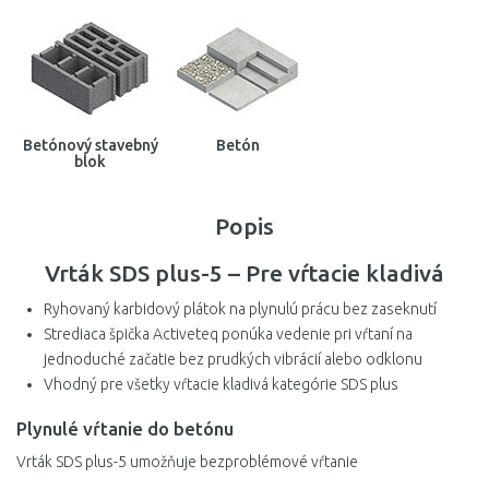
Betónový stavebný
Betón
blok
Popis
Vrták SDS plus-5 – Pre vŕtacie kladivá
Ryhovaný karbidový plátok na plynulú prácu bez zaseknutí
Strediaca špička Activeteq ponúka vedenie pri vŕtaní na
jednoduché začatie bez prudkých vibrácií alebo odklonu
Vhodný pre všetky vŕtacie kladivá kategórie SDS plus
Plynulé vŕtanie do betónu
Vrták SDS plus-5 umožňuje bezproblémové vŕtanie