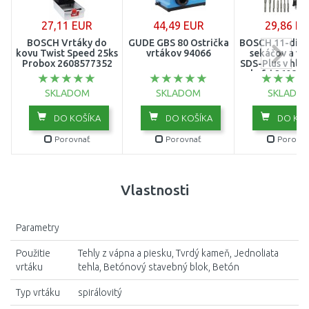
27,11 EUR
44,49 EUR
29,86 E
BOSCH Vrtáky do
GÜDE GBS 80 Ostrička
BOSCH 11-diel
kovu Twist Speed 25ks
vrtákov 94066
sekáčov a vr
Probox 2608577352
SDS-Plus v hli
kufri 26085
SKLADOM
SKLADOM
SKLADO
DO KOŠÍKA
DO KOŠÍKA
DO KOŠ
Porovnať
Porovnať
Porovna
Vlastnosti
Parametry
Použitie
Tehly z vápna a piesku, Tvrdý kameň, Jednoliata
vrtáku
tehla, Betónový stavebný blok, Betón
Typ vrtáku
spirálovitý