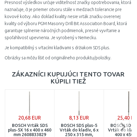
Presnosť výsledkov určuje viditeľnosť značky opotrebovania, ktorá
naznačuje, či je priemer otvoru stále v medziach tolerancie pre
kovové kotvy. Ako doklad kvality nesie vrták značku overenej
kvality od výboru PGM Masonry Drill Bit Association Board, ktorá
garantuje splnenie náročných podmienok, presné vyvŕtanie a
spoľahlivosť upevnenia. Je vyrobený v Nemecku.
Je kompatibilný s vŕtacími kladivami s držiakom SDS plus.
Obrázky sa môžu líšiť od originálneho produktu/položky.
ZÁKAZNÍCI KUPUJÚCI TENTO TOVAR
KÚPILI TIEŽ
20,68 EUR
8,13 EUR
25,40 E
BOSCH Vrták SDS
BOSCH SDS plus-5
BOSCH SDS p
plus-5X 16 x 400 x 460
Vrták do kladív, 6 x
Vrták do kladí
mm 2608833829
250 x 315 mm,
400 x 450 