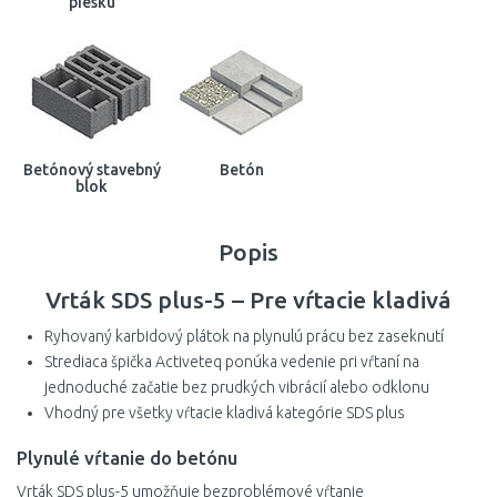
piesku
Betónový stavebný
Betón
blok
Popis
Vrták SDS plus-5 – Pre vŕtacie kladivá
Ryhovaný karbidový plátok na plynulú prácu bez zaseknutí
Strediaca špička Activeteq ponúka vedenie pri vŕtaní na
jednoduché začatie bez prudkých vibrácií alebo odklonu
Vhodný pre všetky vŕtacie kladivá kategórie SDS plus
Plynulé vŕtanie do betónu
Vrták SDS plus-5 umožňuje bezproblémové vŕtanie