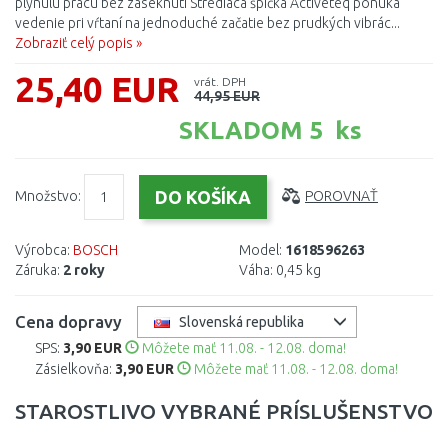
plynulú prácu bez zaseknutí Strediaca špička Activeteq ponúka
vedenie pri vŕtaní na jednoduché začatie bez prudkých vibrác...
Zobraziť celý popis »
25,40 EUR
vrát. DPH
44,95 EUR
SKLADOM 5 ks
Množstvo:
POROVNAŤ
Výrobca:
BOSCH
Model:
1618596263
Záruka:
2 roky
Váha:
0,45 kg
Cena dopravy
Slovenská republika
SPS:
3,90 EUR
Môžete mať 11.08. - 12.08. doma!
Zásielkovňa:
3,90 EUR
Môžete mať 11.08. - 12.08. doma!
STAROSTLIVO VYBRANÉ PRÍSLUŠENSTVO