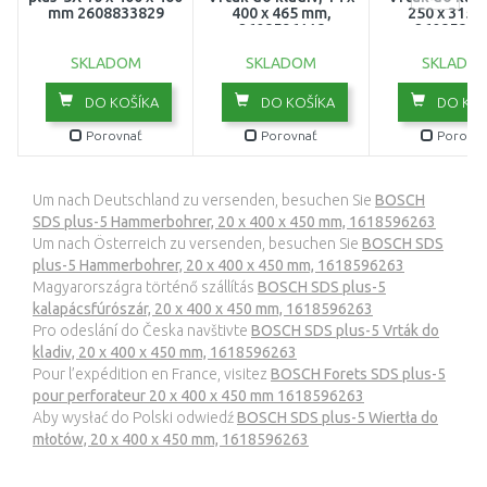
mm 2608833829
400 x 465 mm,
250 x 315 
2608596118
26085856
SKLADOM
SKLADOM
SKLADO
DO KOŠÍKA
DO KOŠÍKA
DO KOŠ
Porovnať
Porovnať
Porovna
Um nach Deutschland zu versenden, besuchen Sie
BOSCH
SDS plus-5 Hammerbohrer, 20 x 400 x 450 mm, 1618596263
Um nach Österreich zu versenden, besuchen Sie
BOSCH SDS
plus-5 Hammerbohrer, 20 x 400 x 450 mm, 1618596263
Magyarországra történő szállítás
BOSCH SDS plus-5
kalapácsfúrószár, 20 x 400 x 450 mm, 1618596263
Pro odeslání do Česka navštivte
BOSCH SDS plus-5 Vrták do
kladiv, 20 x 400 x 450 mm, 1618596263
Pour l’expédition en France, visitez
BOSCH Forets SDS plus-5
pour perforateur 20 x 400 x 450 mm 1618596263
Aby wysłać do Polski odwiedź
BOSCH SDS plus-5 Wiertła do
młotów, 20 x 400 x 450 mm, 1618596263