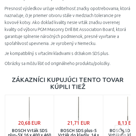
Presnosť výsledkov určuje viditeľnosť značky opotrebovania, ktorá
naznačuje, či je priemer otvoru stále v medziach tolerancie pre
kovové kotvy. Ako doklad kvality nesie vrták značku overenej
kvality od výboru PGM Masonry Drill Bit Association Board, ktorá
garantuje splnenie náročných podmienok, presné vyvŕtanie a
spoľahlivosť upevnenia. Je vyrobený v Nemecku.
Je kompatibilný s vŕtacími kladivami s držiakom SDS plus.
Obrázky sa môžu líšiť od originálneho produktu/položky.
ZÁKAZNÍCI KUPUJÚCI TENTO TOVAR
KÚPILI TIEŽ
20,68 EUR
21,71 EUR
8,13 EU
BOSCH Vrták SDS
BOSCH SDS plus-5
BOSCH SDS p
plus-5X 16 x 400 x 460
Vrták do kladív, 14 x
Vrták do kladí