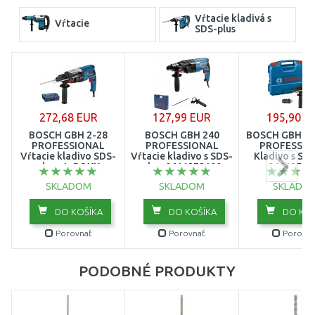
Vŕtacie kladivá s
Vŕtacie
SDS-plus
272,68 EUR
127,99 EUR
195,90 E
BOSCH GBH 2-28
BOSCH GBH 240
BOSCH GBH 2-
PROFESSIONAL
PROFESSIONAL
PROFESSIO
Vŕtacie kladivo SDS-
Vŕtacie kladivo s SDS-
Kladivo s SDS
plus v L-BOXX
plus, 0611272100
06112547
0611267501
SKLADOM
SKLADOM
SKLADO
DO KOŠÍKA
DO KOŠÍKA
DO KOŠ
Porovnať
Porovnať
Porovna
PODOBNÉ PRODUKTY