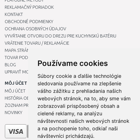
PLATOBNÉ METÓDY
REKLAMAČNÝ PORIADOK
KONTAKT
OBCHODNÉ PODMIENKY
OCHRANA OSOBNÝCH ÚDAJOV
VYVŔTANIE OTVORU DO DREZU PRE KUCHYNSKÚ BATÉRIU
VRÁTENIE TOVARU / REKLAMÁCIE
MAPA STRÁNOK
TOVAR PODĽA ZNAČIEK
Používame cookies
BLOG
UPRAVIŤ MOJE PREDVOĽBY COOKIES
Súbory cookie a ďalšie technológie
sledovania používame na zlepšenie
MÔJ ÚČET
vášho zážitku z prehliadania našich
MÔJ ÚČET
webových stránok, na to, aby sme vám
HISTÓRIA OBJEDNÁVOK
ZOZNAM PRIANÍ
zobrazovali prispôsobený obsah a
NOVINKY
cielené reklamy, na analýzu
návštevnosti našich webových stránok
a na pochopenie toho, odkiaľ naši
návštevníci prichádzajú.