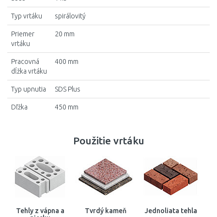
Typ vrtáku
spirálovitý
Priemer
20 mm
vrtáku
Pracovná
400 mm
dĺžka vrtáku
Typ upnutia
SDS Plus
Dľžka
450 mm
Použitie vrtáku
Tehly z vápna a
Tvrdý kameň
Jednoliata tehla