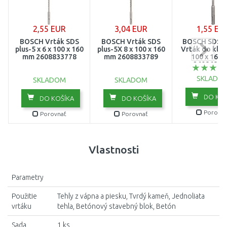
2,55 EUR
3,04 EUR
1,55 EU
BOSCH Vrták SDS
BOSCH Vrták SDS
BOSCH SDS-p
plus-5 x 6 x 100 x 160
plus-5X 8 x 100 x 160
Vrták do kladí
mm 2608833778
mm 2608833789
100 x 160
26086802
SKLADO
SKLADOM
SKLADOM
DO KOŠ
DO KOŠÍKA
DO KOŠÍKA
Porovna
Porovnať
Porovnať
Vlastnosti
Parametry
Použitie
Tehly z vápna a piesku, Tvrdý kameň, Jednoliata
vrtáku
tehla, Betónový stavebný blok, Betón
Sada
1 ks