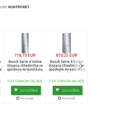
odel:
KGN39VXBT
718,70 EUR
810,25 EUR
751,43 E
h
Bosch Serie 4 Voľne
Bosch Série 4 Voľne
Bosch Séria 4
stojaca chladnička so
stojaca chladnička so
stojaca chladn
x
spodnou mrazničkou,
spodným mrazničkou
x 60 cm KSV
A
203 × 60 cm
191 × 70 cm
KGN39VLEB
KGV58VLEAS
E
V EXTERNOM SKLADE
V EXTERNOM SKLADE
V EXTERNOM 
DO KOŠÍKA
DO KOŠÍKA
DO KOŠ
Porovnať
Porovnať
Porovn