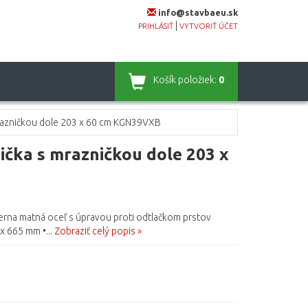
info@stavbaeu.sk
|
PRIHLÁSIŤ
VYTVORIŤ ÚČET
Košík
položiek:
0
mrazničkou dole 203 x 60 cm KGN39VXB
nička s mrazničkou dole 203 x
ierna matná oceľ s úpravou proti odtlačkom prstov
x 665 mm •...
Zobraziť celý popis »