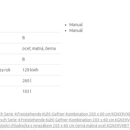
Manual
Manuál
B
oceľ, matná, čierna
B
za rok
129 kWh
260 l
103 l
h Serie 4 Freistehende Kühl-Gefrier-Kombination 203 x 60 cm KGN39VX
sch Serie 4 Freistehende Kühl-Gefrier-Kombination 203 x 60 cm KGN39
 stojící chladnička s mrazákem 203 x 60 cm černá matná ocel KGN39VXBT