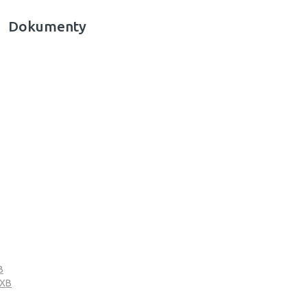
Dokumenty
B
VXB