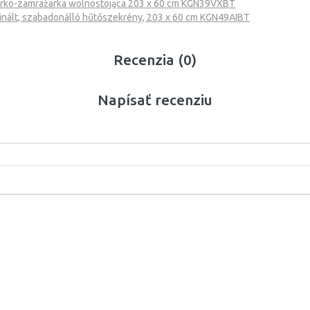
arko-zamrażarka wolnostojąca 203 x 60 cm KGN39VXBT
inált, szabadonálló hűtőszekrény, 203 x 60 cm KGN49AIBT
Recenzia (0)
Napísať recenziu