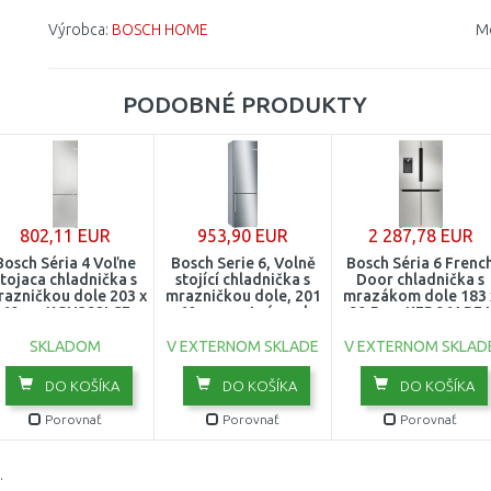
Výrobca:
BOSCH HOME
M
PODOBNÉ PRODUKTY
802,11 EUR
953,90 EUR
2 287,78 EUR
Bosch Séria 4 Voľne
Bosch Serie 6, Volně
Bosch Séria 6 Frenc
stojaca chladnička s
stojící chladnička s
Door chladnička s
azničkou dole 203 x
mrazničkou dole, 201
mrazákom dole 183 
60 cm KGN392LCF
x 60 cm, matná ocel s
90.5 cm KFD96APE
úpravou proti otiskům
prstů KGE398IBP
SKLADOM
V EXTERNOM SKLADE
V EXTERNOM SKLAD
DO KOŠÍKA
DO KOŠÍKA
DO KOŠÍKA
Porovnať
Porovnať
Porovnať
.