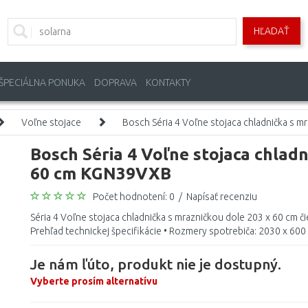
HĽADAŤ
ŠPECIÁLNA PONUKA
DOPRAVA
KONTAKTY
Voľne stojace
Bosch Séria 4 Voľne stojaca chladnička s 
Bosch Séria 4 Voľne stojaca chlad
60 cm KGN39VXB
Počet hodnotení: 0
/
Napísať recenziu
Séria 4 Voľne stojaca chladnička s mrazničkou dole 203 x 60 cm č
Prehľad technickej špecifikácie • Rozmery spotrebiča: 2030 x 600 
Je nám ľúto, produkt nie je dostupný.
Vyberte prosím alternatívu