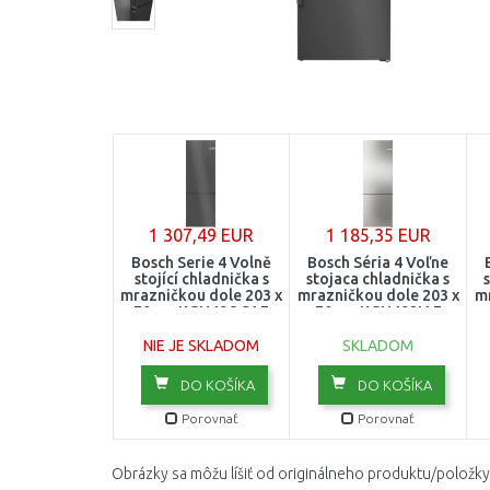
1 307,49 EUR
1 185,35 EUR
Bosch Serie 4 Volně
Bosch Séria 4 Voľne
stojící chladnička s
stojaca chladnička s
mrazničkou dole 203 x
mrazničkou dole 203 x
mr
70 cm KGN49OCAF
70 cm KGN492IAF
NIE JE SKLADOM
SKLADOM
DO KOŠÍKA
DO KOŠÍKA
Porovnať
Porovnať
Obrázky sa môžu líšiť od originálneho produktu/položky