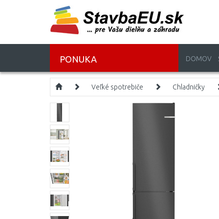
PONUKA
DOMOV
Veľké spotrebiče
Chladničky