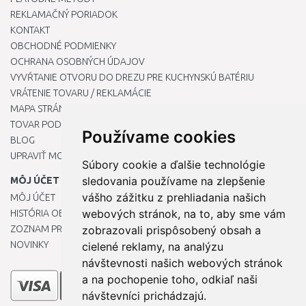
REKLAMAČNÝ PORIADOK
KONTAKT
OBCHODNÉ PODMIENKY
OCHRANA OSOBNÝCH ÚDAJOV
VYVŔTANIE OTVORU DO DREZU PRE KUCHYNSKÚ BATÉRIU
VRÁTENIE TOVARU / REKLAMÁCIE
MAPA STRÁNOK
TOVAR PODĽA ZNAČIEK
Používame cookies
BLOG
UPRAVIŤ MOJE PREDVOĽBY COOKIES
Súbory cookie a ďalšie technológie
sledovania používame na zlepšenie
MÔJ ÚČET
vášho zážitku z prehliadania našich
MÔJ ÚČET
webových stránok, na to, aby sme vám
HISTÓRIA OBJEDNÁVOK
ZOZNAM PRIANÍ
zobrazovali prispôsobený obsah a
NOVINKY
cielené reklamy, na analýzu
návštevnosti našich webových stránok
a na pochopenie toho, odkiaľ naši
návštevníci prichádzajú.