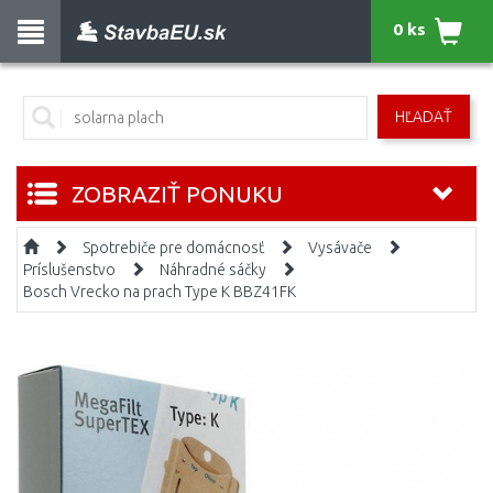
0 ks
HĽADAŤ
ZOBRAZIŤ PONUKU
Spotrebiče pre domácnosť
Vysávače
Príslušenstvo
Náhradné sáčky
Bosch Vrecko na prach Type K BBZ41FK