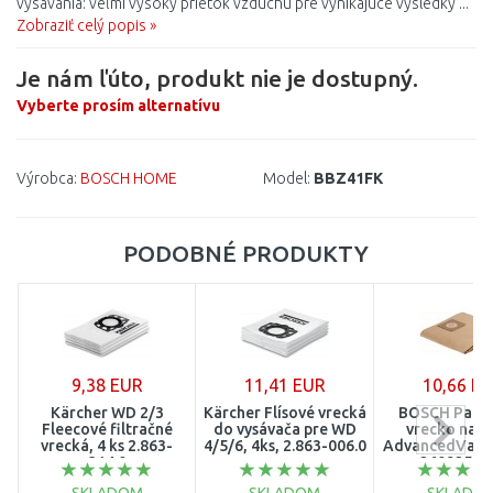
vysávania: veľmi vysoký prietok vzduchu pre vynikajúce výsledky ...
Zobraziť celý popis »
Je nám ľúto, produkt nie je dostupný.
Vyberte prosím alternatívu
Výrobca:
BOSCH HOME
Model:
BBZ41FK
PODOBNÉ PRODUKTY
9,38 EUR
11,41 EUR
10,66 E
Kärcher WD 2/3
Kärcher Flísové vrecká
BOSCH Papie
Fleecové filtračné
do vysávača pre WD
vrecko na p
vrecká, 4 ks 2.863-
4/5/6, 4ks, 2.863-006.0
AdvancedVac 2
314.0
2609256F