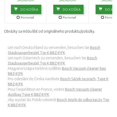
SKLADOM
SKLADOM
SKLADO
DO KOŠÍKA
DO KOŠÍKA
DO KOŠ
Porovnať
Porovnať
Porovna
Obrázky sa môžu líšiť od originálneho produktu/položky.
Um nach Deutschland zu versenden, besuchen Sie
Bosch
Staubsaugerbeutel Typ K BBZ41FK
Um nach Österreich zu versenden, besuchen Sie
Bosch
Staubsaugerbeutel Typ K BBZ41FK
Magyarországra történő szállítás
Bosch Vacuum cleaner bag
BBZ41FK
Pro odeslání do Česka navštivte
Bosch Sáček na prach, Type K
BBZ41FK
Pour l’expédition en France, visitez
Bosch Vacuum cleaner
dustbag Type K BBZ41FK
Aby wysłać do Polski odwiedź
Bosch Worki do odkurzaczy Typ
K BBZ41FK