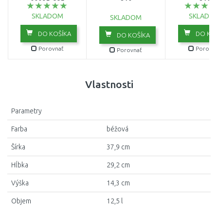
00095-885
210
210
SKLADOM
SKLADO
SKLADOM
DO KOŠÍKA
DO KOŠ
DO KOŠÍKA
Porovnať
Porovna
Porovnať
Vlastnosti
Parametry
Farba
béžová
Šírka
37,9 cm
Hĺbka
29,2 cm
Výška
14,3 cm
Objem
12,5 l