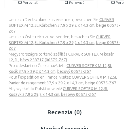
Porovnať
Porovnať
Porovna
Um nach Deutschland zu versenden, besuchen Sie
CURVER
SOFTEX M 12,5L Körbchen 37,9 x 29,2 x 14,3 cm, beige 00575-
Z67
Um nach Österreich zu versenden, besuchen Sie
CURVER
SOFTEX M 12,5L Körbchen 37,9 x 29,2 x 14,3 cm, beige 00575-
Z67
Magyarországra történő szállítás
CURVER SOFTEX M kosár
12,5L, bézs 258717 (00575-Z67)
Pro odeslání do Česka navštivte
CURVER SOFTEX M 12,5L
Košík 37,9 x 29,2 x 14,3 cm, béžový 00575-Z67
Pour l’expédition en France, visitez
CURVER SOFTEX M 12,5L
Panier de rangement 37,9 x 29,2 x 14,3 cm, beige 00575-Z67
Aby wysłać do Polski odwiedź
CURVER SOFTEX M 12,5L
Koszyk 37,9 x 29,2 x 14,3 cm, beżowy 00575-Z67
Recenzia (0)
Napísať recenziu