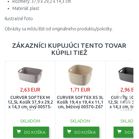
Rozmery: 37,9 x 29,2 x 14,3 cm
Materiál: plast
ilustračné foto
Obrázky sa môžu líšiť od originálneho produktu/položky.
ZÁKAZNÍCI KUPUJÚCI TENTO TOVAR
KÚPILI TIEŽ
2,63 EUR
1,71 EUR
2,96 EU
CURVER SOFTEX M
CURVER SOFTEX XS 3L
CURVER SOF
12,5L Košík 37,9 x 29,2
Košík 19,4 x 19,4 x 11,1
12,5L Košík 37,
x 14,3 cm, sivý 00575-
cm, béžový 00570-Z67
x 14,3 cm, tma
Z70
00575-76
SKLADOM
SKLADOM
SKLADO
DO KOŠÍKA
DO KOŠÍKA
DO KOŠ