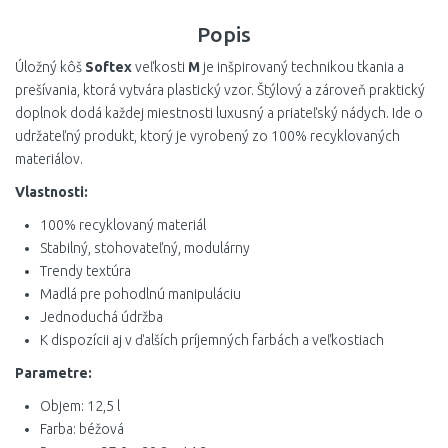
Popis
Úložný kôš
Softex
veľkosti
M
je inšpirovaný technikou tkania a
prešívania, ktorá vytvára plastický vzor. Štýlový a zároveň praktický
doplnok dodá každej miestnosti luxusný a priateľský nádych. Ide o
udržateľný produkt, ktorý je vyrobený zo 100% recyklovaných
materiálov.
Vlastnosti:
100% recyklovaný materiál
Stabilný, stohovateľný, modulárny
Trendy textúra
Madlá pre pohodlnú manipuláciu
Jednoduchá údržba
K dispozícii aj v ďalších príjemných farbách a veľkostiach
Parametre:
Objem: 12,5 l
Farba: béžová