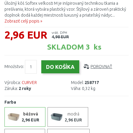
Úložný kôš Softex veľkosti M je inšpirovaný technikou tkania a
prešívania, ktorá vytvára plastický vzor. Štýlový a zároveň praktický
doplnok dodá každej miestnosti luxusný a priateľský nádyc...
Zobraziť celý popis »
2,96 EUR
vrát. DPH
4,98 EUR
SKLADOM 3 ks
Množstvo:
POROVNAŤ
Výrobca:
CURVER
Model:
258717
Záruka:
2 roky
Váha:
0,32 kg
Farba
béžová
modrá
2,96 EUR
2,96 EUR