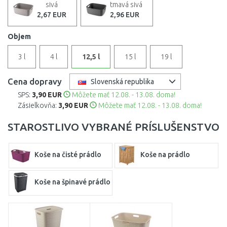
sivá
tmavá sivá
2,67 EUR
2,96 EUR
Objem
3 l
4 l
12,5 l
15 l
19 l
Cena dopravy
Slovenská republika
SPS:
3,90 EUR
Môžete mať 12.08. - 13.08. doma!
Zásielkovňa:
3,90 EUR
Môžete mať 12.08. - 13.08. doma!
STAROSTLIVO VYBRANÉ PRÍSLUŠENSTVO
Koše na čisté prádlo
Koše na prádlo
Koše na špinavé prádlo