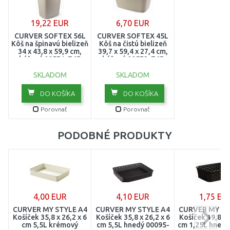
19,22 EUR
6,70 EUR
CURVER SOFTEX 56L
CURVER SOFTEX 45L
Kôš na špinavú bielizeň
Kôš na čistú bielizeň
34 x 43,8 x 59,9 cm,
39,7 x 59,4 x 27,4 cm,
béžový 00571-Z67
béžový 00572-Z67
SKLADOM
SKLADOM
DO KOŠÍKA
DO KOŠÍKA
Porovnať
Porovnať
PODOBNÉ PRODUKTY
4,00 EUR
4,10 EUR
1,75 EU
CURVER MY STYLE A4
CURVER MY STYLE A4
CURVER MY ST
Košíček 35,8 x 26,2 x 6
Košíček 35,8 x 26,2 x 6
Košíček 19,8 x 
cm 5,5L krémový
cm 5,5L hnedý 00095-
cm 1,25L hnedý