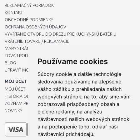
REKLAMAČNÝ PORIADOK
KONTAKT
OBCHODNÉ PODMIENKY
OCHRANA OSOBNÝCH ÚDAJOV
VYVŔTANIE OTVORU DO DREZU PRE KUCHYNSKÚ BATÉRIU
VRÁTENIE TOVARU / REKLAMÁCIE
MAPA STRÁNOK
TOVAR PODĽA ZNAČIEK
Používame cookies
BLOG
UPRAVIŤ MOJE PREDVOĽBY COOKIES
Súbory cookie a ďalšie technológie
sledovania používame na zlepšenie
MÔJ ÚČET
vášho zážitku z prehliadania našich
MÔJ ÚČET
webových stránok, na to, aby sme vám
HISTÓRIA OBJEDNÁVOK
ZOZNAM PRIANÍ
zobrazovali prispôsobený obsah a
NOVINKY
cielené reklamy, na analýzu
návštevnosti našich webových stránok
a na pochopenie toho, odkiaľ naši
návštevníci prichádzajú.