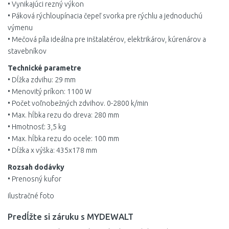
• Vynikajúci rezný výkon
• Páková rýchloupínacia čepeľ svorka pre rýchlu a jednoduchú
výmenu
• Mečová píla ideálna pre inštalatérov, elektrikárov, kúrenárov a
stavebníkov
Technické parametre
• Dĺžka zdvihu: 29 mm
• Menovitý príkon: 1100 W
• Počet voľnobežných zdvihov. 0-2800 k/min
• Max. hĺbka rezu do dreva: 280 mm
• Hmotnosť: 3,5 kg
• Max. hĺbka rezu do ocele: 100 mm
• Dĺžka x výška: 435x178 mm
Rozsah dodávky
• Prenosný kufor
ilustračné foto
Predĺžte si záruku s MYDEWALT