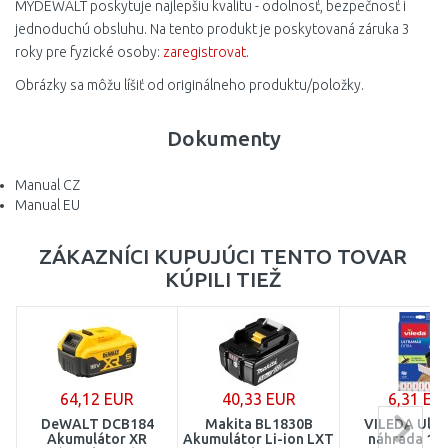
MYDEWALT poskytuje najlepšiu kvalitu - odolnosť, bezpečnosť i
jednoduchú obsluhu. Na tento produkt je poskytovaná záruka 3
roky pre fyzické osoby:
zaregistrovat
.
Obrázky sa môžu líšiť od originálneho produktu/položky.
Dokumenty
Manual CZ
Manual EU
ZÁKAZNÍCI KUPUJÚCI TENTO TOVAR
KÚPILI TIEŽ
64,12 EUR
40,33 EUR
6,31 EU
DeWALT DCB184
Makita BL1830B
VILEDA Ultr
Akumulátor XR
Akumulátor Li-ion LXT
náhrada 15