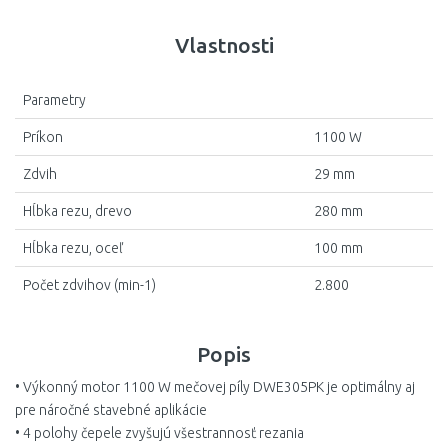
Vlastnosti
Parametry
Príkon
1100 W
Zdvih
29 mm
Hĺbka rezu, drevo
280 mm
Hĺbka rezu, oceľ
100 mm
Počet zdvihov (min-1)
2.800
Popis
• Výkonný motor 1100 W mečovej píly DWE305PK je optimálny aj
pre náročné stavebné aplikácie
• 4 polohy čepele zvyšujú všestrannosť rezania