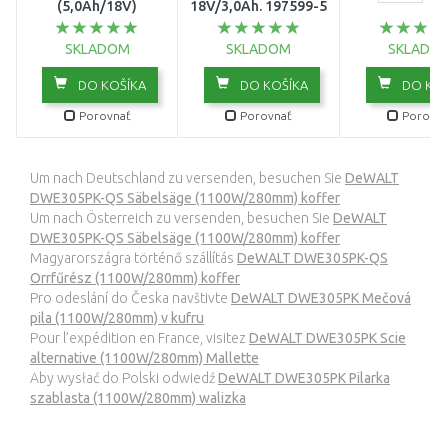
(5,0Ah/18V)
18V/3,0Ah. 197599-5
SKLADOM
SKLADOM
SKLADO
DO KOŠÍKA
DO KOŠÍKA
DO KOŠ
Porovnať
Porovnať
Porovna
Um nach Deutschland zu versenden, besuchen Sie
DeWALT
DWE305PK-QS Säbelsäge (1100W/280mm) koffer
Um nach Österreich zu versenden, besuchen Sie
DeWALT
DWE305PK-QS Säbelsäge (1100W/280mm) koffer
Magyarországra történő szállítás
DeWALT DWE305PK-QS
Orrfűrész (1100W/280mm) koffer
Pro odeslání do Česka navštivte
DeWALT DWE305PK Mečová
pila (1100W/280mm) v kufru
Pour l’expédition en France, visitez
DeWALT DWE305PK Scie
alternative (1100W/280mm) Mallette
Aby wysłać do Polski odwiedź
DeWALT DWE305PK Pilarka
szablasta (1100W/280mm) walizka