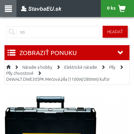
0 ks
HĽADAŤ
ZOBRAZIŤ PONUKU
Náradie a hobby
Elektrické náradie
Píly
Píly chvostové
DeWALT DWE305PK Mečová píla (1100W/280mm) kufor