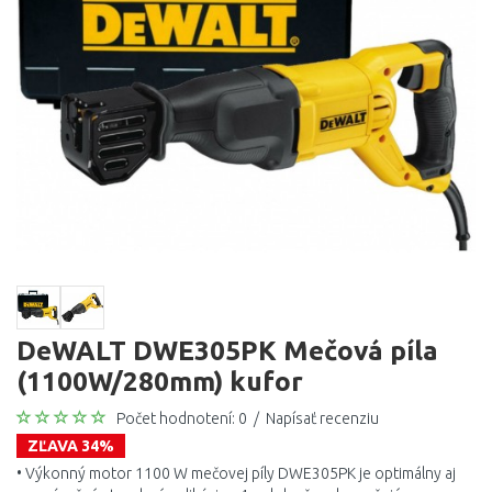
DeWALT DWE305PK Mečová píla
(1100W/280mm) kufor
Počet hodnotení: 0
/
Napísať recenziu
ZĽAVA 34%
• Výkonný motor 1100 W mečovej píly DWE305PK je optimálny aj