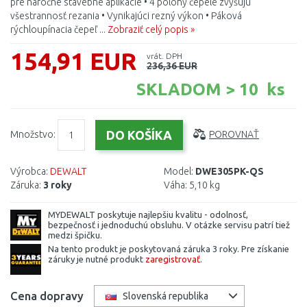
pre náročné stavebné aplikácie • 4 polohy čepele zvyšujú
všestrannosť rezania • Vynikajúci rezný výkon • Páková
rýchloupínacia čepeľ ...
Zobraziť celý popis »
154,91 EUR
vrát. DPH
236,36 EUR
SKLADOM > 10 ks
Množstvo:
POROVNAŤ
Výrobca:
DEWALT
Model:
DWE305PK-QS
Záruka:
3 roky
Váha:
5,10 kg
MYDEWALT poskytuje najlepšiu kvalitu - odolnosť,
bezpečnosť i jednoduchú obsluhu. V otázke servisu patrí tiež
medzi špičku.
Na tento produkt je poskytovaná záruka 3 roky. Pre získanie
záruky je nutné produkt
zaregistrovať
.
Cena dopravy
Slovenská republika