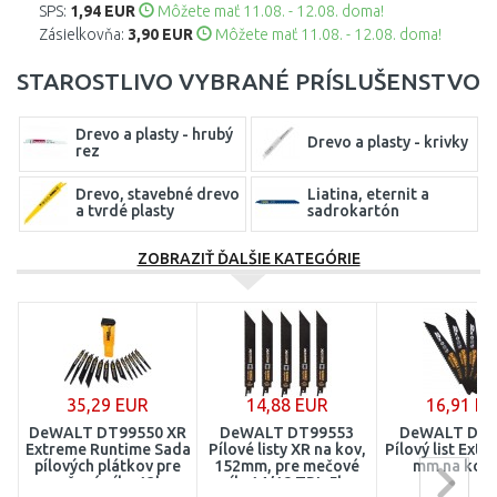
SPS:
1,94 EUR
Môžete mať 11.08. - 12.08. doma!
Zásielkovňa:
3,90 EUR
Môžete mať 11.08. - 12.08. doma!
STAROSTLIVO VYBRANÉ PRÍSLUŠENSTVO
Drevo a plasty - hrubý
Drevo a plasty - krivky
rez
Drevo, stavebné drevo
Liatina, eternit a
a tvrdé plasty
sadrokartón
Oceľ a nerez - priamy
ZOBRAZIŤ ĎALŠIE KATEGÓRIE
Oceľ a nerez - krivky
rez
Sady pílových plátkov
Tehly a pórobetón
35,29 EUR
14,88 EUR
16,91 E
DeWALT DT99550 XR
DeWALT DT99553
DeWALT DT2
Extreme Runtime Sada
Pílové listy XR na kov,
Pílový list Ext
pílových plátkov pre
152mm, pre mečové
mm na kov 
mečové píly, 13ks
píly 14/18 TPI, 5ks