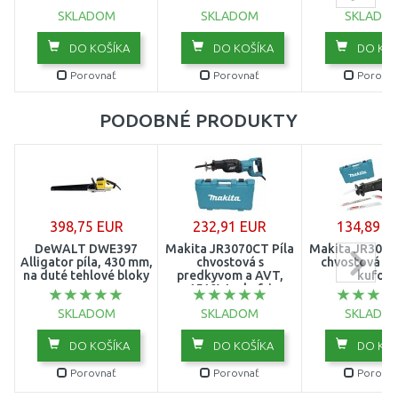
SKLADOM
SKLADOM
SKLADO
DO KOŠÍKA
DO KOŠÍKA
DO KOŠ
Porovnať
Porovnať
Porovna
PODOBNÉ PRODUKTY
398,75 EUR
232,91 EUR
134,89 E
DeWALT DWE397
Makita JR3070CT Píla
Makita JR3051
Alligator píla, 430 mm,
chvostová s
chvostová 1
na duté tehlové bloky
predkyvom a AVT,
kufor
1510W, v kufri
SKLADOM
SKLADOM
SKLADO
DO KOŠÍKA
DO KOŠÍKA
DO KOŠ
Porovnať
Porovnať
Porovna