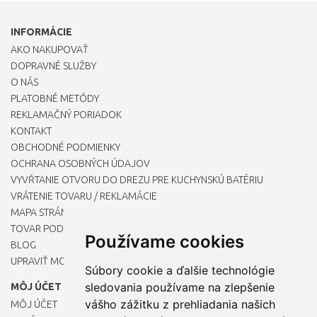
INFORMÁCIE
AKO NAKUPOVAŤ
DOPRAVNÉ SLUŽBY
O NÁS
PLATOBNÉ METÓDY
REKLAMAČNÝ PORIADOK
KONTAKT
OBCHODNÉ PODMIENKY
OCHRANA OSOBNÝCH ÚDAJOV
VYVŔTANIE OTVORU DO DREZU PRE KUCHYNSKÚ BATÉRIU
VRÁTENIE TOVARU / REKLAMÁCIE
MAPA STRÁNOK
TOVAR PODĽA ZNAČIEK
Používame cookies
BLOG
UPRAVIŤ MOJE PREDVOĽBY COOKIES
Súbory cookie a ďalšie technológie
sledovania používame na zlepšenie
MÔJ ÚČET
vášho zážitku z prehliadania našich
MÔJ ÚČET