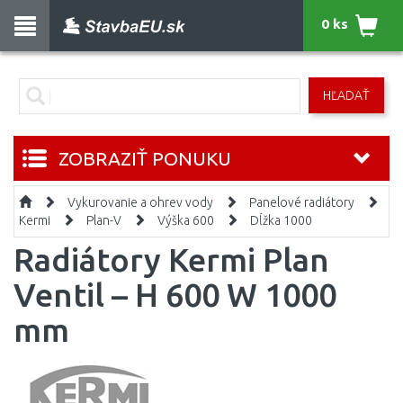
0 ks
HĽADAŤ
ZOBRAZIŤ PONUKU
Vykurovanie a ohrev vody
Panelové radiátory
Kermi
Plan-V
Výška 600
Dĺžka 1000
Radiátory Kermi Plan
Ventil – H 600 W 1000
mm