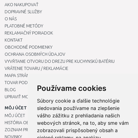
AKO NAKUPOVAŤ
DOPRAVNÉ SLUŽBY
O NÁS
PLATOBNÉ METÓDY
REKLAMAČNÝ PORIADOK
KONTAKT
OBCHODNÉ PODMIENKY
OCHRANA OSOBNÝCH ÚDAJOV
VYVŔTANIE OTVORU DO DREZU PRE KUCHYNSKÚ BATÉRIU
VRÁTENIE TOVARU / REKLAMÁCIE
MAPA STRÁNOK
TOVAR PODĽA ZNAČIEK
Používame cookies
BLOG
UPRAVIŤ MOJE PREDVOĽBY COOKIES
Súbory cookie a ďalšie technológie
sledovania používame na zlepšenie
MÔJ ÚČET
vášho zážitku z prehliadania našich
MÔJ ÚČET
webových stránok, na to, aby sme vám
HISTÓRIA OBJEDNÁVOK
ZOZNAM PRIANÍ
zobrazovali prispôsobený obsah a
NOVINKY
cielené reklamy, na analýzu