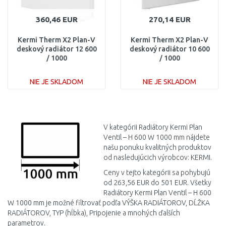
360,46 EUR
270,14 EUR
Kermi Therm X2 Plan-V
Kermi Therm X2 Plan-V
deskový radiátor 12 600
deskový radiátor 10 600
/ 1000
/ 1000
PTV120601001R1K
PTV100601001L1K
NIE JE SKLADOM
NIE JE SKLADOM
DO KOŠÍKA
DO KOŠÍKA
Porovnať
Porovnať
V kategórii Radiátory Kermi Plan
Ventil – H 600 W 1000 mm nájdete
našu ponuku kvalitných produktov
od nasledujúcich výrobcov: KERMI.
Ceny v tejto kategórii sa pohybujú
od 263,56 EUR do 501 EUR. Všetky
Radiátory Kermi Plan Ventil – H 600
W 1000 mm je možné filtrovať podľa VÝŠKA RADIÁTOROV, DĹŽKA
RADIÁTOROV, TYP (hĺbka), Pripojenie a mnohých ďalších
parametrov.