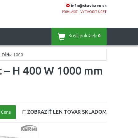
info@stavbaeu.sk
|
PRIHLÁSIŤ
VYTVORIŤ ÚČET
Košík
položiek:
0
Dĺžka 1000
t – H 400 W 1000 mm
ZOBRAZIŤ LEN TOVAR
SKLADOM
Cena