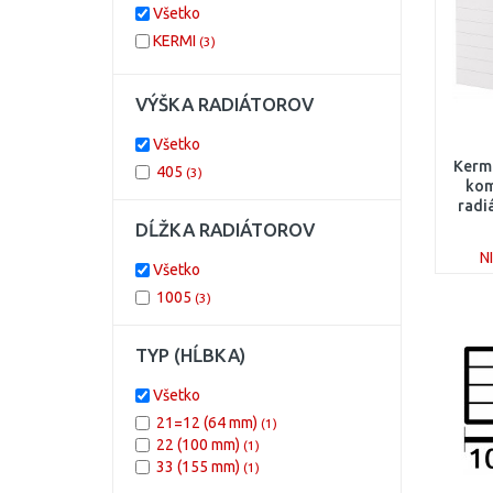
Všetko
KERMI
(3)
VÝŠKA RADIÁTOROV
Všetko
Kerm
405
(3)
kom
radi
PL
DĹŽKA RADIÁTOROV
N
Všetko
1005
(3)
TYP (HĹBKA)
Všetko
21=12 (64 mm)
(1)
22 (100 mm)
(1)
33 (155 mm)
(1)