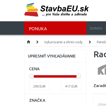
PONUKA
DOMOV
Vykurovanie a ohrev vody
Panelo
Ra
UPRESNIŤ VYHĽADÁVANIE
CENA
Zaradi
290
EUR
417
EUR
ZNAČKA