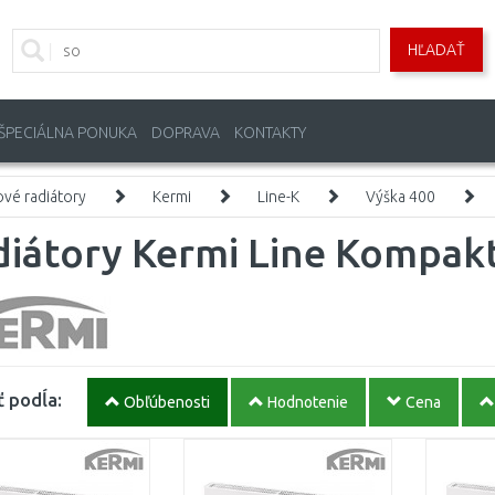
HĽADAŤ
ŠPECIÁLNA PONUKA
DOPRAVA
KONTAKTY
vé radiátory
Kermi
Line-K
Výška 400
diátory Kermi Line Kompak
ť podĺa:
Obľúbenosti
Hodnotenie
Cena