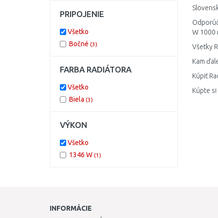
Slovensk
PRIPOJENIE
Odporúča
Všetko
W 1000 m
Bočné
(3)
Všetky R
Kam ďale
FARBA RADIÁTORA
Kúpiť Ra
Všetko
Kúpte si
Biela
(3)
VÝKON
Všetko
1346 W
(1)
INFORMÁCIE