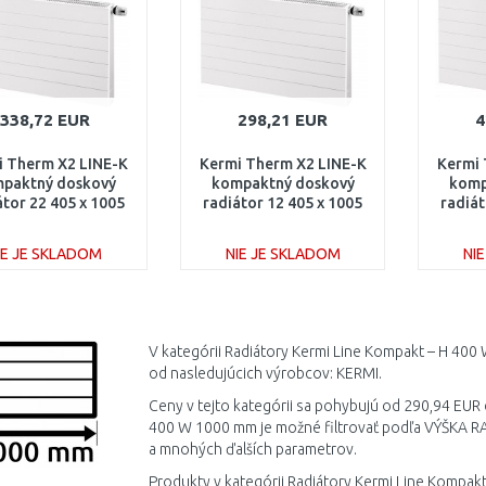
338,72 EUR
298,21 EUR
4
i Therm X2 LINE-K
Kermi Therm X2 LINE-K
Kermi 
paktný doskový
kompaktný doskový
komp
átor 22 405 x 1005
radiátor 12 405 x 1005
radiát
K220401001N1K
PLK120401001N1K
PLK
IE JE SKLADOM
NIE JE SKLADOM
NI
DO KOŠÍKA
DO KOŠÍKA
Porovnať
Porovnať
V kategórii Radiátory Kermi Line Kompakt – H 40
od nasledujúcich výrobcov: KERMI.
Ceny v tejto kategórii sa pohybujú od 290,94 EUR
400 W 1000 mm je možné filtrovať podľa VÝŠKA R
a mnohých ďalších parametrov.
Produkty v kategórii Radiátory Kermi Line Kompa