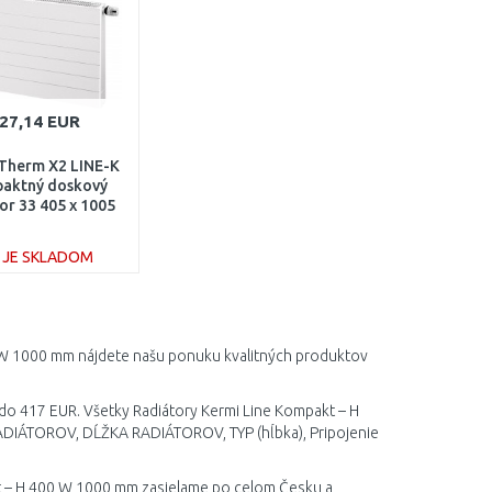
27,14 EUR
Therm X2 LINE-K
aktný doskový
or 33 405 x 1005
330401001N1K
E JE SKLADOM
DO KOŠÍKA
Porovnať
0 W 1000 mm nájdete našu ponuku kvalitných produktov
 do 417 EUR. Všetky Radiátory Kermi Line Kompakt – H
ADIÁTOROV, DĹŽKA RADIÁTOROV, TYP (hĺbka), Pripojenie
kt – H 400 W 1000 mm zasielame po celom Česku a