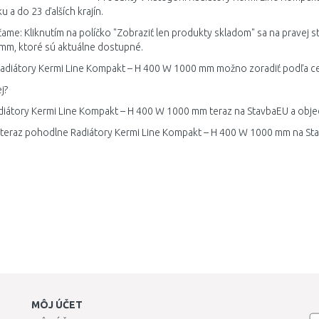
u a do 23 ďalších krajín.
me: Kliknutím na políčko "Zobraziť len produkty skladom" sa na pravej s
m, ktoré sú aktuálne dostupné.
adiátory Kermi Line Kompakt – H 400 W 1000 mm možno zoradiť podľa ce
j?
diátory Kermi Line Kompakt – H 400 W 1000 mm teraz na StavbaEU a objed
 teraz pohodlne Radiátory Kermi Line Kompakt – H 400 W 1000 mm na Sta
MÔJ ÚČET