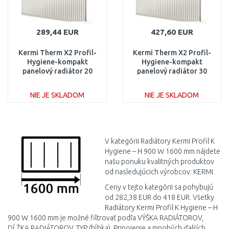
289,44 EUR
427,60 EUR
Kermi Therm X2 Profil-
Kermi Therm X2 Profil-
Hygiene-kompakt
Hygiene-kompakt
panelový radiátor 20
panelový radiátor 30
900 / 1600 FH0200916
900 / 1600 FH0300916
NIE JE SKLADOM
NIE JE SKLADOM
DO KOŠÍKA
DO KOŠÍKA
Porovnať
Porovnať
V kategórii Radiátory Kermi Profil K
Hygiene – H 900 W 1600 mm nájdete
našu ponuku kvalitných produktov
od nasledujúcich výrobcov: KERMI.
Ceny v tejto kategórii sa pohybujú
od 282,38 EUR do 418 EUR. Všetky
Radiátory Kermi Profil K Hygiene – H
900 W 1600 mm je možné filtrovať podľa VÝŠKA RADIÁTOROV,
DĹŽKA RADIÁTOROV, TYP (hĺbka), Pripojenie a mnohých ďalších