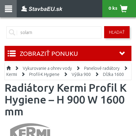
0 ks
HĽADAŤ
ZOBRAZIŤ PONUKU
Vykurovanie a ohrev vody
Panelové radiátory
Kermi
Profil-K Hygiene
Výška 900
Dĺžka 1600
Radiátory Kermi Profil K
Hygiene – H 900 W 1600
mm