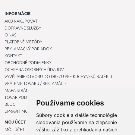
INFORMÁCIE
AKO NAKUPOVAŤ
DOPRAVNÉ SLUŽBY
O NÁS
PLATOBNÉ METÓDY
REKLAMAČNÝ PORIADOK
KONTAKT
OBCHODNÉ PODMIENKY
OCHRANA OSOBNÝCH ÚDAJOV
VYVŔTANIE OTVORU DO DREZU PRE KUCHYNSKÚ BATÉRIU
VRÁTENIE TOVARU / REKLAMÁCIE
MAPA STRÁNOK
TOVAR PODĽA ZNAČIEK
Používame cookies
BLOG
UPRAVIŤ MOJE PREDVOĽBY COOKIES
Súbory cookie a ďalšie technológie
sledovania používame na zlepšenie
MÔJ ÚČET
vášho zážitku z prehliadania našich
MÔJ ÚČET