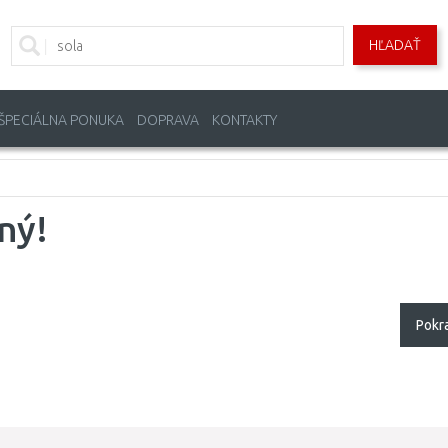
HĽADAŤ
ŠPECIÁLNA PONUKA
DOPRAVA
KONTAKTY
ný!
Pokr