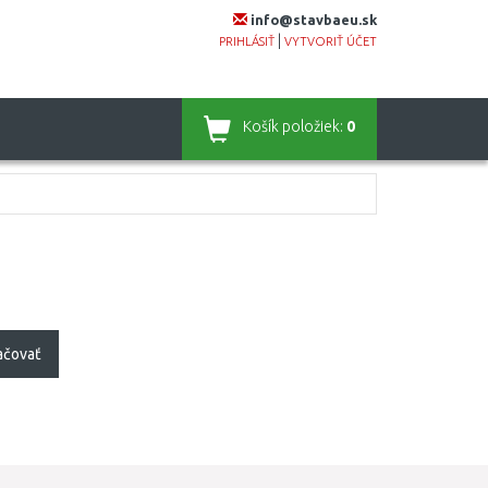
info@stavbaeu.sk
|
PRIHLÁSIŤ
VYTVORIŤ ÚČET
Košík
položiek:
0
ačovať