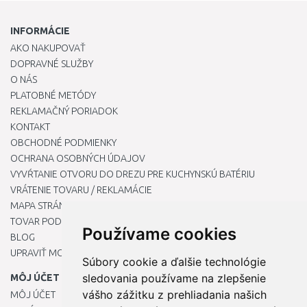
INFORMÁCIE
AKO NAKUPOVAŤ
DOPRAVNÉ SLUŽBY
O NÁS
PLATOBNÉ METÓDY
REKLAMAČNÝ PORIADOK
KONTAKT
OBCHODNÉ PODMIENKY
OCHRANA OSOBNÝCH ÚDAJOV
VYVŔTANIE OTVORU DO DREZU PRE KUCHYNSKÚ BATÉRIU
VRÁTENIE TOVARU / REKLAMÁCIE
MAPA STRÁNOK
TOVAR PODĽA ZNAČIEK
Používame cookies
BLOG
UPRAVIŤ MOJE PREDVOĽBY COOKIES
Súbory cookie a ďalšie technológie
sledovania používame na zlepšenie
MÔJ ÚČET
vášho zážitku z prehliadania našich
MÔJ ÚČET