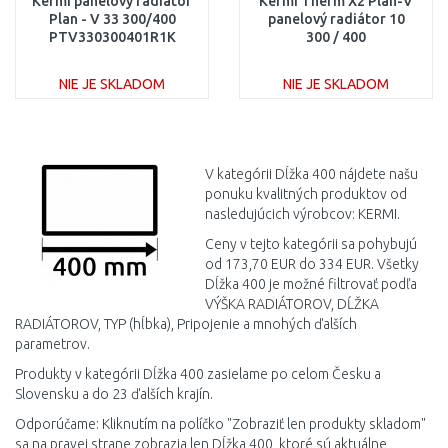
Kermi panelový radiátor
Kermi Therm X2 Plan-V
Plan - V 33 300/400
panelový radiátor 10
PTV330300401R1K
300 / 400
PTV100300401L1K
NIE JE SKLADOM
NIE JE SKLADOM
DO KOŠÍKA
DO KOŠÍKA
Porovnať
Porovnať
V kategórii Dĺžka 400 nájdete našu
ponuku kvalitných produktov od
nasledujúcich výrobcov: KERMI.
Ceny v tejto kategórii sa pohybujú
od 173,70 EUR do 334 EUR. Všetky
Dĺžka 400 je možné filtrovať podľa
VÝŠKA RADIÁTOROV, DĹŽKA
RADIÁTOROV, TYP (hĺbka), Pripojenie a mnohých ďalších
parametrov.
Produkty v kategórii Dĺžka 400 zasielame po celom Česku a
Slovensku a do 23 ďalších krajín.
Odporúčame: Kliknutím na políčko "Zobraziť len produkty skladom"
sa na pravej strane zobrazia len Dĺžka 400, ktoré sú aktuálne