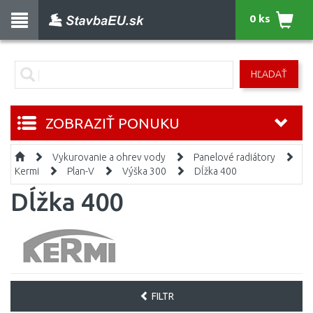
0 ks
HĽADAŤ
ZOBRAZIŤ PONUKU
Vykurovanie a ohrev vody
Panelové radiátory
Kermi
Plan-V
Výška 300
Dĺžka 400
Dĺžka 400
FILTR