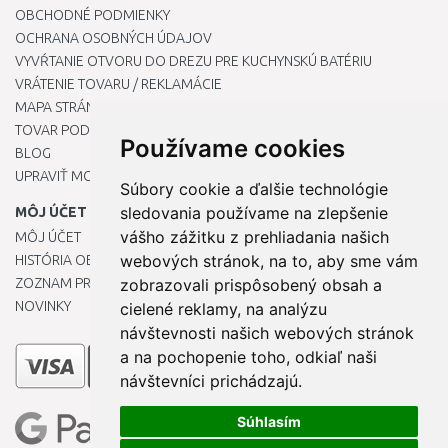
OBCHODNÉ PODMIENKY
OCHRANA OSOBNÝCH ÚDAJOV
VYVŔTANIE OTVORU DO DREZU PRE KUCHYNSKÚ BATÉRIU
VRÁTENIE TOVARU / REKLAMÁCIE
MAPA STRÁNOK
TOVAR PODĽA ZNAČIEK
Používame cookies
BLOG
UPRAVIŤ MOJE PREDVOĽBY COOKIES
Súbory cookie a ďalšie technológie
sledovania používame na zlepšenie
MÔJ ÚČET
vášho zážitku z prehliadania našich
MÔJ ÚČET
webových stránok, na to, aby sme vám
HISTÓRIA OBJEDNÁVOK
ZOZNAM PRIANÍ
zobrazovali prispôsobený obsah a
NOVINKY
cielené reklamy, na analýzu
návštevnosti našich webových stránok
a na pochopenie toho, odkiaľ naši
návštevníci prichádzajú.
Súhlasím