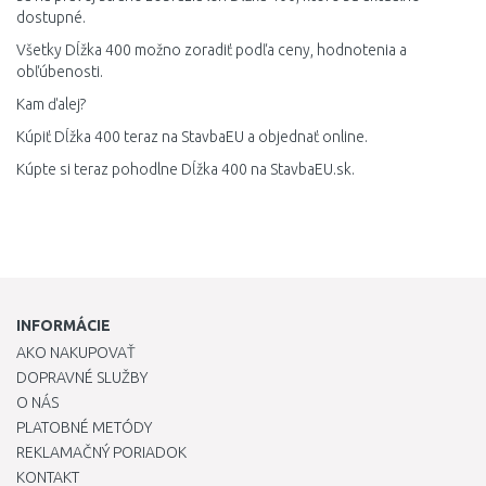
dostupné.
Všetky Dĺžka 400 možno zoradiť podľa ceny, hodnotenia a
obľúbenosti.
Kam ďalej?
Kúpiť Dĺžka 400 teraz na StavbaEU a objednať online.
Kúpte si teraz pohodlne Dĺžka 400 na StavbaEU.sk.
INFORMÁCIE
AKO NAKUPOVAŤ
DOPRAVNÉ SLUŽBY
O NÁS
PLATOBNÉ METÓDY
REKLAMAČNÝ PORIADOK
KONTAKT