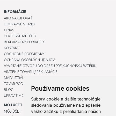
INFORMÁCIE
AKO NAKUPOVAŤ
DOPRAVNÉ SLUŽBY
O NÁS
PLATOBNÉ METÓDY
REKLAMAČNÝ PORIADOK
KONTAKT
OBCHODNÉ PODMIENKY
OCHRANA OSOBNÝCH ÚDAJOV
VYVŔTANIE OTVORU DO DREZU PRE KUCHYNSKÚ BATÉRIU
VRÁTENIE TOVARU / REKLAMÁCIE
MAPA STRÁNOK
TOVAR PODĽA ZNAČIEK
Používame cookies
BLOG
UPRAVIŤ MOJE PREDVOĽBY COOKIES
Súbory cookie a ďalšie technológie
sledovania používame na zlepšenie
MÔJ ÚČET
vášho zážitku z prehliadania našich
MÔJ ÚČET