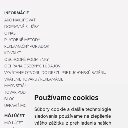
INFORMÁCIE
AKO NAKUPOVAŤ
DOPRAVNÉ SLUŽBY
O NÁS
PLATOBNÉ METÓDY
REKLAMAČNÝ PORIADOK
KONTAKT
OBCHODNÉ PODMIENKY
OCHRANA OSOBNÝCH ÚDAJOV
VYVŔTANIE OTVORU DO DREZU PRE KUCHYNSKÚ BATÉRIU
VRÁTENIE TOVARU / REKLAMÁCIE
MAPA STRÁNOK
TOVAR PODĽA ZNAČIEK
Používame cookies
BLOG
UPRAVIŤ MOJE PREDVOĽBY COOKIES
Súbory cookie a ďalšie technológie
sledovania používame na zlepšenie
MÔJ ÚČET
vášho zážitku z prehliadania našich
MÔJ ÚČET