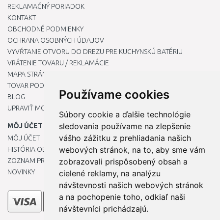
REKLAMAČNÝ PORIADOK
KONTAKT
OBCHODNÉ PODMIENKY
OCHRANA OSOBNÝCH ÚDAJOV
VYVŔTANIE OTVORU DO DREZU PRE KUCHYNSKÚ BATÉRIU
VRÁTENIE TOVARU / REKLAMÁCIE
MAPA STRÁNOK
TOVAR PODĽA ZNAČIEK
Používame cookies
BLOG
UPRAVIŤ MOJE PREDVOĽBY COOKIES
Súbory cookie a ďalšie technológie
sledovania používame na zlepšenie
MÔJ ÚČET
vášho zážitku z prehliadania našich
MÔJ ÚČET
webových stránok, na to, aby sme vám
HISTÓRIA OBJEDNÁVOK
ZOZNAM PRIANÍ
zobrazovali prispôsobený obsah a
NOVINKY
cielené reklamy, na analýzu
návštevnosti našich webových stránok
a na pochopenie toho, odkiaľ naši
návštevníci prichádzajú.