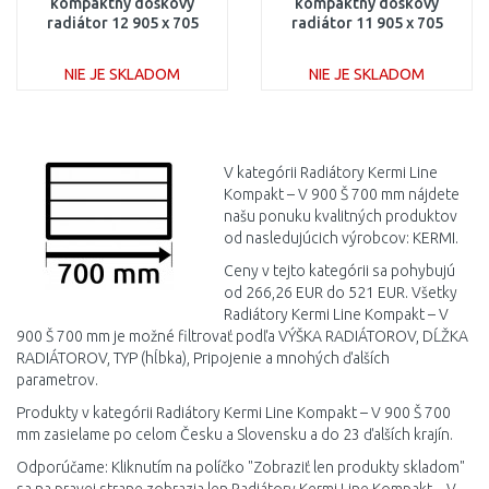
kompaktný doskový
kompaktný doskový
radiátor 12 905 x 705
radiátor 11 905 x 705
PLK120900701N1K
PLK110900701N1K
NIE JE SKLADOM
NIE JE SKLADOM
DO KOŠÍKA
DO KOŠÍKA
Porovnať
Porovnať
V kategórii Radiátory Kermi Line
Kompakt – V 900 Š 700 mm nájdete
našu ponuku kvalitných produktov
od nasledujúcich výrobcov: KERMI.
Ceny v tejto kategórii sa pohybujú
od 266,26 EUR do 521 EUR. Všetky
Radiátory Kermi Line Kompakt – V
900 Š 700 mm je možné filtrovať podľa VÝŠKA RADIÁTOROV, DĹŽKA
RADIÁTOROV, TYP (hĺbka), Pripojenie a mnohých ďalších
parametrov.
Produkty v kategórii Radiátory Kermi Line Kompakt – V 900 Š 700
mm zasielame po celom Česku a Slovensku a do 23 ďalších krajín.
Odporúčame: Kliknutím na políčko "Zobraziť len produkty skladom"