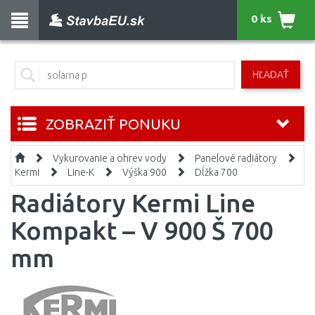
0 ks
HĽADAŤ
ZOBRAZIŤ PONUKU
Vykurovanie a ohrev vody
Panelové radiátory
Kermi
Line-K
Výška 900
Dĺžka 700
Radiátory Kermi Line
Kompakt – V 900 Š 700
mm