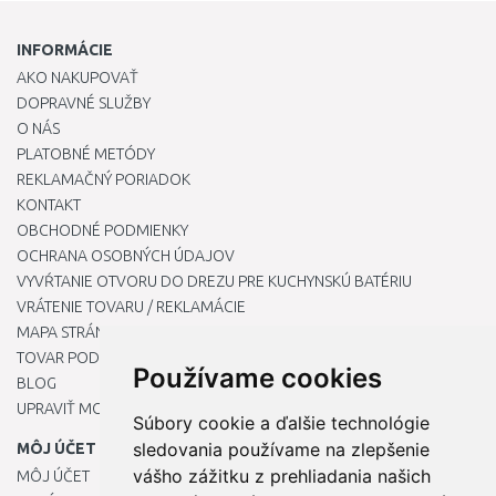
INFORMÁCIE
AKO NAKUPOVAŤ
DOPRAVNÉ SLUŽBY
O NÁS
PLATOBNÉ METÓDY
REKLAMAČNÝ PORIADOK
KONTAKT
OBCHODNÉ PODMIENKY
OCHRANA OSOBNÝCH ÚDAJOV
VYVŔTANIE OTVORU DO DREZU PRE KUCHYNSKÚ BATÉRIU
VRÁTENIE TOVARU / REKLAMÁCIE
MAPA STRÁNOK
TOVAR PODĽA ZNAČIEK
Používame cookies
BLOG
UPRAVIŤ MOJE PREDVOĽBY COOKIES
Súbory cookie a ďalšie technológie
sledovania používame na zlepšenie
MÔJ ÚČET
vášho zážitku z prehliadania našich
MÔJ ÚČET