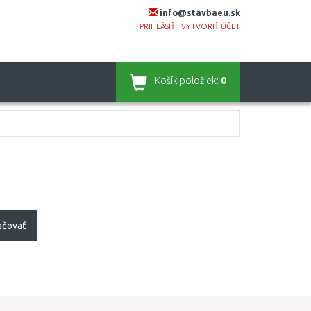
info@stavbaeu.sk
|
PRIHLÁSIŤ
VYTVORIŤ ÚČET
Košík
položiek:
0
ačovať