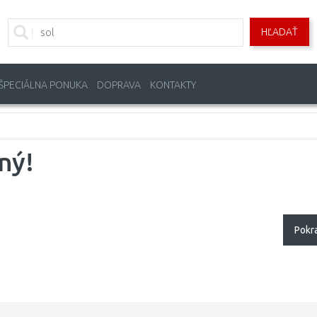
HĽADAŤ
ŠPECIÁLNA PONUKA
DOPRAVA
KONTAKTY
ný!
Pokr