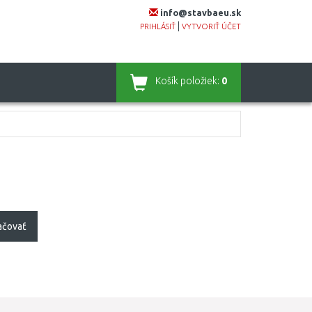
info@stavbaeu.sk
|
PRIHLÁSIŤ
VYTVORIŤ ÚČET
Košík
položiek:
0
ačovať