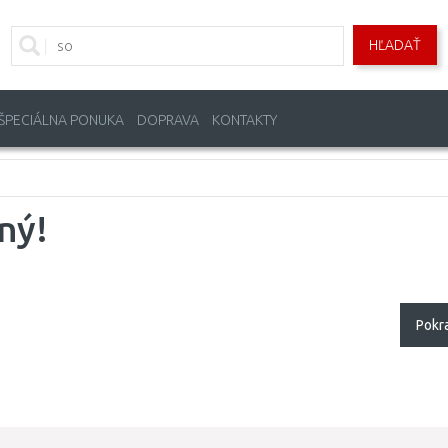
HĽADAŤ
ŠPECIÁLNA PONUKA
DOPRAVA
KONTAKTY
ný!
Pokr