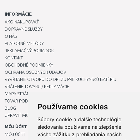
INFORMÁCIE
AKO NAKUPOVAŤ
DOPRAVNÉ SLUŽBY
O NÁS
PLATOBNÉ METÓDY
REKLAMAČNÝ PORIADOK
KONTAKT
OBCHODNÉ PODMIENKY
OCHRANA OSOBNÝCH ÚDAJOV
VYVŔTANIE OTVORU DO DREZU PRE KUCHYNSKÚ BATÉRIU
VRÁTENIE TOVARU / REKLAMÁCIE
MAPA STRÁNOK
TOVAR PODĽA ZNAČIEK
Používame cookies
BLOG
UPRAVIŤ MOJE PREDVOĽBY COOKIES
Súbory cookie a ďalšie technológie
sledovania používame na zlepšenie
MÔJ ÚČET
vášho zážitku z prehliadania našich
MÔJ ÚČET