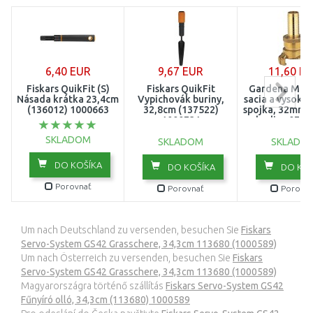
6,40 EUR
9,67 EUR
11,60 E
Fiskars QuikFit (S)
Fiskars QuikFit
Gardena Mos
Násada krátka 23,4cm
Vypichovák buriny,
sacia a vysoko
(136012) 1000663
32,8cm (137522)
spojka, 32mm (1
1000731
hadice 0712
SKLADOM
SKLADOM
SKLADO
DO KOŠÍKA
DO KOŠÍKA
DO KOŠ
Porovnať
Porovnať
Porovna
Um nach Deutschland zu versenden, besuchen Sie
Fiskars
Servo-System GS42 Grasschere, 34,3cm 113680 (1000589)
Um nach Österreich zu versenden, besuchen Sie
Fiskars
Servo-System GS42 Grasschere, 34,3cm 113680 (1000589)
Magyarországra történő szállítás
Fiskars Servo-System GS42
Fűnyíró olló, 34,3cm (113680) 1000589