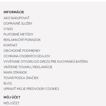
INFORMÁCIE
AKO NAKUPOVAŤ
DOPRAVNÉ SLUŽBY
O NÁS
PLATOBNÉ METÓDY
REKLAMAČNÝ PORIADOK
KONTAKT
OBCHODNÉ PODMIENKY
OCHRANA OSOBNÝCH ÚDAJOV
VYVŔTANIE OTVORU DO DREZU PRE KUCHYNSKÚ BATÉRIU
VRÁTENIE TOVARU / REKLAMÁCIE
MAPA STRÁNOK
TOVAR PODĽA ZNAČIEK
BLOG
UPRAVIŤ MOJE PREDVOĽBY COOKIES
MÔJ ÚČET
MÔJ ÚČET