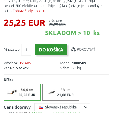
servo-system ™, ktorý zaisťuje, že nikdy „žuvajú“ a zaručujú
nepretržitú efektívnu prácu. Príjemný ľahký dizajn je pohodlný a
pria...
Zobraziť celý popis »
25,25 EUR
vrát. DPH
36,90 EUR
SKLADOM > 10 ks
Množstvo:
POROVNAŤ
Výrobca:
FISKARS
Model:
1000589
Záruka:
5 rokov
Váha:
0,26 kg
Dľžka
34,4 cm
38 cm
25,25 EUR
21,68 EUR
Cena dopravy
Slovenská republika