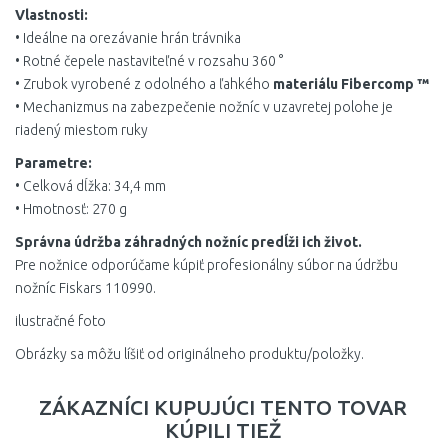
Vlastnosti:
• Ideálne na orezávanie hrán trávnika
• Rotné čepele nastaviteľné v rozsahu 360 °
• Zrubok vyrobené z odolného a ľahkého
materiálu Fibercomp ™
• Mechanizmus na zabezpečenie nožníc v uzavretej polohe je
riadený miestom ruky
Parametre:
• Celková dĺžka: 34,4 mm
• Hmotnosť: 270 g
Správna údržba záhradných nožníc predĺži ich život.
Pre nožnice odporúčame kúpiť profesionálny súbor na údržbu
nožníc Fiskars 110990.
ilustračné foto
Obrázky sa môžu líšiť od originálneho produktu/položky.
ZÁKAZNÍCI KUPUJÚCI TENTO TOVAR
KÚPILI TIEŽ