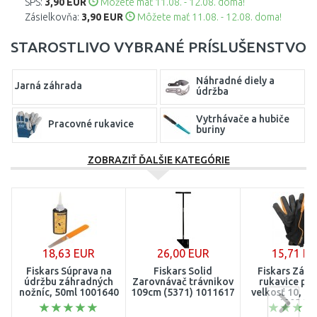
SPS:
3,90 EUR
Môžete mať 11.08. - 12.08. doma!
Zásielkovňa:
3,90 EUR
Môžete mať 11.08. - 12.08. doma!
STAROSTLIVO VYBRANÉ PRÍSLUŠENSTVO
Náhradné diely a
Jarná záhrada
údržba
Vytrhávače a hubiče
Pracovné rukavice
buriny
ZOBRAZIŤ ĎALŠIE KATEGÓRIE
Vytrhávače buriny
Záhradné koše
Záhradné rukavice
Zarovnávače trávnika
18,63 EUR
26,00 EUR
15,71 E
Fiskars Súprava na
Fiskars Solid
Fiskars Záh
údržbu záhradných
Zarovnávač trávnikov
rukavice pán
nožníc, 50ml 1001640
109cm (5371) 1011617
velkosť 10, (1
100347