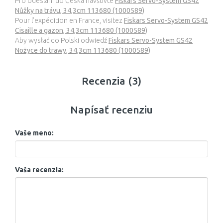
Pro odeslání do Česka navštivte
Fiskars Servo-System GS42
Nůžky na trávu, 34,3cm 113680 (1000589)
Pour l’expédition en France, visitez
Fiskars Servo-System GS42
Cisaille a gazon, 34,3cm 113680 (1000589)
Aby wysłać do Polski odwiedź
Fiskars Servo-System GS42
Nożyce do trawy, 34,3cm 113680 (1000589)
Recenzia (3)
Napísať recenziu
Vaše meno:
Vaša recenzia: