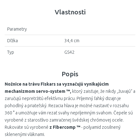
Vlastnosti
Parametry
Dľžka
34,4 cm
Typ
GS42
Popis
Nožnice na trávu Fiskars sa vyznačujú vynikajúcim
mechanizmom servo-system ™,
ktorý zaisťuje, že nikdy „žuvajú“ a
zaručujú nepretržitú efektívnu prácu. Príjemný ľahký dizajn je
pohodlný a priateľský. Rezacia hlava je možné nastaviť v rozsahu
360 ° a umožňuje vám rezať svahy nepríjemným svahom. Čepele sú
vyrobené z starostlivo zamračenej švédskej chrómovej ocele.
Rukoväte sú vyrobené
z Fibercomp ™
- polyamid zosilnený
sklenenými vláknami.