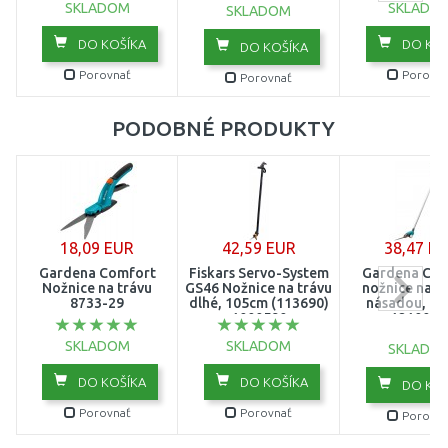
SKLADOM
SKLADO
SKLADOM
DO KOŠÍKA
DO KOŠ
DO KOŠÍKA
Porovnať
Porovna
Porovnať
PODOBNÉ PRODUKTY
18,09 EUR
42,59 EUR
38,47 E
Gardena Comfort
Fiskars Servo-System
Gardena Com
Nožnice na trávu
GS46 Nožnice na trávu
nožnice na tr
8733-29
dlhé, 105cm (113690)
násadou, 11
1000590
12100-2
SKLADOM
SKLADOM
SKLADO
DO KOŠÍKA
DO KOŠÍKA
DO KOŠ
Porovnať
Porovnať
Porovna