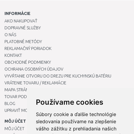
INFORMÁCIE
AKO NAKUPOVAŤ
DOPRAVNÉ SLUŽBY
O NÁS
PLATOBNÉ METÓDY
REKLAMAČNÝ PORIADOK
KONTAKT
OBCHODNÉ PODMIENKY
OCHRANA OSOBNÝCH ÚDAJOV
VYVŔTANIE OTVORU DO DREZU PRE KUCHYNSKÚ BATÉRIU
VRÁTENIE TOVARU / REKLAMÁCIE
MAPA STRÁNOK
TOVAR PODĽA ZNAČIEK
Používame cookies
BLOG
UPRAVIŤ MOJE PREDVOĽBY COOKIES
Súbory cookie a ďalšie technológie
sledovania používame na zlepšenie
MÔJ ÚČET
vášho zážitku z prehliadania našich
MÔJ ÚČET