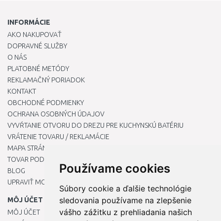
INFORMÁCIE
AKO NAKUPOVAŤ
DOPRAVNÉ SLUŽBY
O NÁS
PLATOBNÉ METÓDY
REKLAMAČNÝ PORIADOK
KONTAKT
OBCHODNÉ PODMIENKY
OCHRANA OSOBNÝCH ÚDAJOV
VYVŔTANIE OTVORU DO DREZU PRE KUCHYNSKÚ BATÉRIU
VRÁTENIE TOVARU / REKLAMÁCIE
MAPA STRÁNOK
TOVAR PODĽA ZNAČIEK
Používame cookies
BLOG
UPRAVIŤ MOJE PREDVOĽBY COOKIES
Súbory cookie a ďalšie technológie
sledovania používame na zlepšenie
MÔJ ÚČET
vášho zážitku z prehliadania našich
MÔJ ÚČET