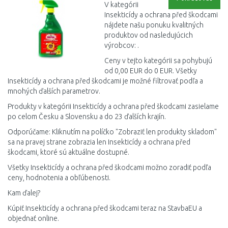
V kategórii
Insekticídy a ochrana před škodcami
nájdete našu ponuku kvalitných
produktov od nasledujúcich
výrobcov: .
Ceny v tejto kategórii sa pohybujú
od 0,00 EUR do 0 EUR. Všetky
Insekticídy a ochrana před škodcami je možné filtrovať podľa a
mnohých ďalších parametrov.
Produkty v kategórii Insekticídy a ochrana před škodcami zasielame
po celom Česku a Slovensku a do 23 ďalších krajín.
Odporúčame: Kliknutím na políčko "Zobraziť len produkty skladom"
sa na pravej strane zobrazia len Insekticídy a ochrana před
škodcami, ktoré sú aktuálne dostupné.
Všetky Insekticídy a ochrana před škodcami možno zoradiť podľa
ceny, hodnotenia a obľúbenosti.
Kam ďalej?
Kúpiť Insekticídy a ochrana před škodcami teraz na StavbaEU a
objednať online.