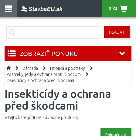
0 ks
HĽADAŤ
ZOBRAZIŤ PONUKU
Záhrada
Hnojivá a postreky
Postreky, jedy a ochrana proti škodcom
Insekticídy a ochrana před škodcami
Insekticídy a ochrana
před škodcami
V tejto kategórii nie sú žiadne produkty.
Pokračovať