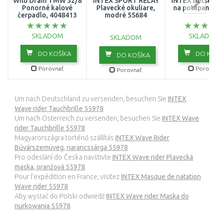
Wilo Drain TMW 32/8
INTEX SPORT RELAY
INTEX Detské 
Ponorné kalové
Plavecké okuliare,
na potápanie
čerpadlo, 4048413
modré 55684
SKLADOM
SKLADO
SKLADOM
DO KOŠÍKA
DO KOŠ
DO KOŠÍKA
Porovnať
Porovna
Porovnať
Um nach Deutschland zu versenden, besuchen Sie
INTEX
Wave rider Tauchbrille 55978
Um nach Österreich zu versenden, besuchen Sie
INTEX Wave
rider Tauchbrille 55978
Magyarországra történő szállítás
INTEX Wave Rider
Búvárszemüveg, narancssárga 55978
Pro odeslání do Česka navštivte
INTEX Wave rider Plavecká
maska, oranžová 55978
Pour l’expédition en France, visitez
INTEX Masque de natation
Wave rider 55978
Aby wysłać do Polski odwiedź
INTEX Wave rider Maska do
nurkowania 55978