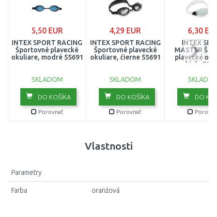
5,50 EUR
4,29 EUR
6,30 EU
INTEX SPORT RACING
INTEX SPORT RACING
INTEX SP
Športovné plavecké
Športovné plavecké
MASTER Špo
okuliare, modré 55691
okuliare, čierne 55691
plavecké okul
biele 556
SKLADOM
SKLADOM
SKLADO
DO KOŠÍKA
DO KOŠÍKA
DO KOŠ
Porovnať
Porovnať
Porovna
Vlastnosti
Parametry
Farba
oranžová