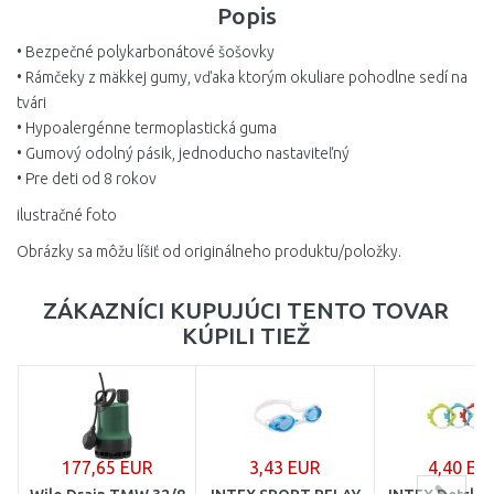
Popis
• Bezpečné polykarbonátové šošovky
• Rámčeky z mäkkej gumy, vďaka ktorým okuliare pohodlne sedí na
tvári
• Hypoalergénne termoplastická guma
• Gumový odolný pásik, jednoducho nastaviteľný
• Pre deti od 8 rokov
ilustračné foto
Obrázky sa môžu líšiť od originálneho produktu/položky.
ZÁKAZNÍCI KUPUJÚCI TENTO TOVAR
KÚPILI TIEŽ
177,65 EUR
3,43 EUR
4,40 EU