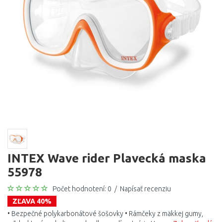
INTEX Wave rider Plavecká maska
55978
Počet hodnotení: 0
/
Napísať recenziu
ZĽAVA 40%
• Bezpečné polykarbonátové šošovky • Rámčeky z mäkkej gumy,