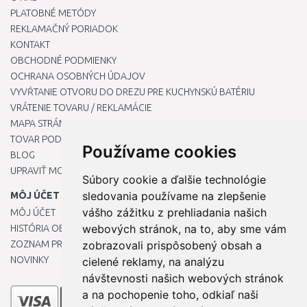
PLATOBNÉ METÓDY
REKLAMAČNÝ PORIADOK
KONTAKT
OBCHODNÉ PODMIENKY
OCHRANA OSOBNÝCH ÚDAJOV
VYVŔTANIE OTVORU DO DREZU PRE KUCHYNSKÚ BATÉRIU
VRÁTENIE TOVARU / REKLAMÁCIE
MAPA STRÁNOK
TOVAR PODĽA ZNAČIEK
Používame cookies
BLOG
UPRAVIŤ MOJE PREDVOĽBY COOKIES
Súbory cookie a ďalšie technológie
sledovania používame na zlepšenie
MÔJ ÚČET
vášho zážitku z prehliadania našich
MÔJ ÚČET
webových stránok, na to, aby sme vám
HISTÓRIA OBJEDNÁVOK
ZOZNAM PRIANÍ
zobrazovali prispôsobený obsah a
NOVINKY
cielené reklamy, na analýzu
návštevnosti našich webových stránok
a na pochopenie toho, odkiaľ naši