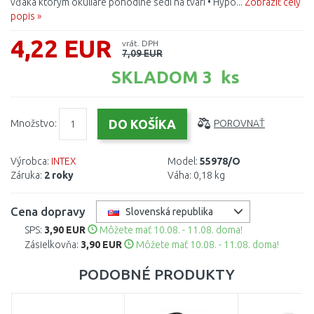
vďaka ktorým okuliare pohodlne sedí na tvári • Hypo...
Zobraziť celý
popis »
4,22 EUR
vrát. DPH
7,09 EUR
SKLADOM 3 ks
Množstvo:
POROVNAŤ
Výrobca:
INTEX
Model:
55978/O
Záruka:
2 roky
Váha:
0,18 kg
Cena dopravy
Slovenská republika
SPS:
3,90 EUR
Môžete mať 10.08. - 11.08. doma!
Zásielkovňa:
3,90 EUR
Môžete mať 10.08. - 11.08. doma!
PODOBNÉ PRODUKTY