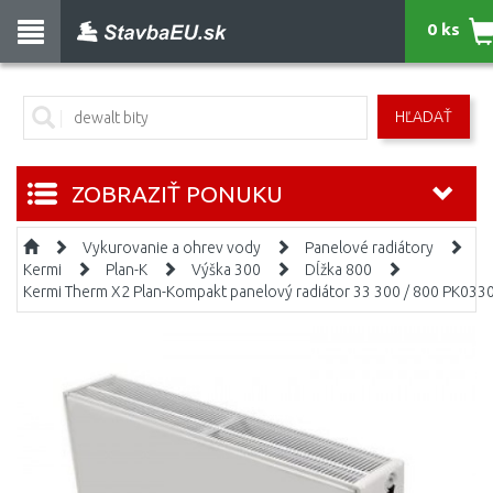
0 ks
HĽADAŤ
ZOBRAZIŤ PONUKU
Vykurovanie a ohrev vody
Panelové radiátory
Kermi
Plan-K
Výška 300
Dĺžka 800
Kermi Therm X2 Plan-Kompakt panelový radiátor 33 300 / 800 PK033