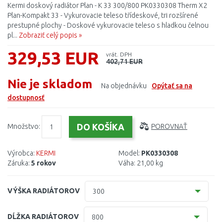
Kermi doskový radiátor Plan - K 33 300/800 PK0330308 Therm X2
Plan-Kompakt 33 - Vykurovacie teleso třídeskové, tri rozšírené
prestupné plochy - Doskové vykurovacie teleso s hladkou čelnou
pl...
Zobraziť celý popis »
329,53 EUR
vrát. DPH
402,71 EUR
Nie je skladom
Na objednávku
Opýtať sa na
dostupnosť
Množstvo:
POROVNAŤ
Výrobca:
KERMI
Model:
PK0330308
Záruka:
5 rokov
Váha:
21,00 kg
VÝŠKA RADIÁTOROV
300
300
DĹŽKA RADIÁTOROV
800