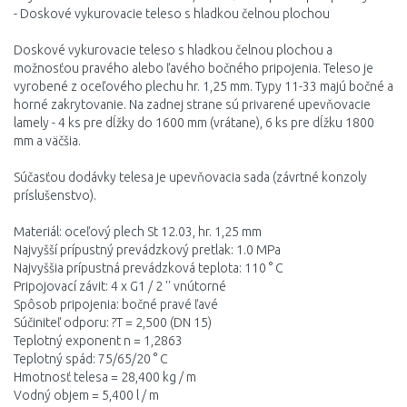
- Doskové vykurovacie teleso s hladkou čelnou plochou
Doskové vykurovacie teleso s hladkou čelnou plochou a
možnosťou pravého alebo ľavého bočného pripojenia. Teleso je
vyrobené z oceľového plechu hr. 1,25 mm. Typy 11-33 majú bočné a
horné zakrytovanie. Na zadnej strane sú privarené upevňovacie
lamely - 4 ks pre dĺžky do 1600 mm (vrátane), 6 ks pre dĺžku 1800
mm a väčšia.
Súčasťou dodávky telesa je upevňovacia sada (závrtné konzoly
príslušenstvo).
Materiál: oceľový plech St 12.03, hr. 1,25 mm
Najvyšší prípustný prevádzkový pretlak: 1.0 MPa
Najvyššia prípustná prevádzková teplota: 110 ° C
Pripojovací závit: 4 x G1 / 2 '' vnútorné
Spôsob pripojenia: bočné pravé ľavé
Súčiniteľ odporu: ?T = 2,500 (DN 15)
Teplotný exponent n = 1,2863
Teplotný spád: 75/65/20 ° C
Hmotnosť telesa = 28,400 kg / m
Vodný objem = 5,400 l / m