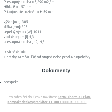
Prestupný plocha = 5,290 m2 / m
Hĺbka B = 157 mm
Pripojovacie rozteč h = H-59 mm
výška [mm]: 305
dĺžka [mm]: 805
tepelný výkon [W]: 1011
vodné objem [l]: 4,3
prestupná plocha [m2]: 4,3
ilustračné foto
Obrázky sa môžu líšiť od originálneho produktu/položky.
Dokumenty
prospekt
Pro odeslání do Česka navštivte
Kermi Therm X2 Plan-
Kompakt deskový radiátor 33 300 / 800 PK0330308