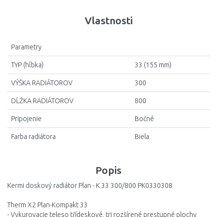
Vlastnosti
Parametry
TYP (hĺbka)
33 (155 mm)
VÝŠKA RADIÁTOROV
300
DĹŽKA RADIÁTOROV
800
Pripojenie
Bočné
Farba radiátora
Biela
Popis
Kermi doskový radiátor Plan - K 33 300/800 PK0330308
Therm X2 Plan-Kompakt 33
- Vykurovacie teleso třídeskové, tri rozšírené prestupné plochy