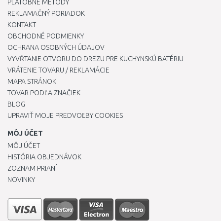
PLATOBNÉ METÓDY
REKLAMAČNÝ PORIADOK
KONTAKT
OBCHODNÉ PODMIENKY
OCHRANA OSOBNÝCH ÚDAJOV
VYVŔTANIE OTVORU DO DREZU PRE KUCHYNSKÚ BATÉRIU
VRÁTENIE TOVARU / REKLAMÁCIE
MAPA STRÁNOK
TOVAR PODĽA ZNAČIEK
BLOG
UPRAVIŤ MOJE PREDVOĽBY COOKIES
MÔJ ÚČET
MÔJ ÚČET
HISTÓRIA OBJEDNÁVOK
ZOZNAM PRIANÍ
NOVINKY