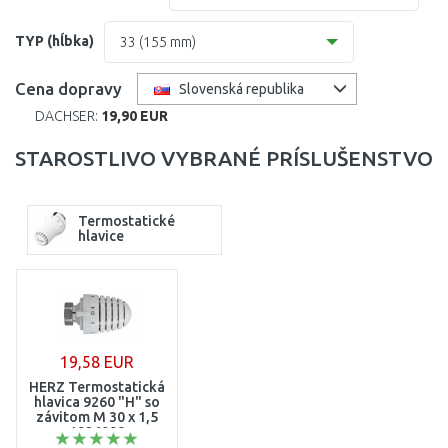
400
400
TYP (hĺbka)
33 (155 mm)
500
500
10 (61 mm)
Cena dopravy
Slovenská republika
559
600
DACHSER:
19,90 EUR
11 (61 mm)
600
700
STAROSTLIVO VYBRANÉ PRÍSLUŠENSTVO
21=12 (64 mm)
900
800
22 (100 mm)
Termostatické
959
900
hlavice
33 (155 mm)
1000
1100
1200
19,58 EUR
HERZ Termostatická
1400
hlavica 9260 "H" so
závitom M 30 x 1,5
1926098
1600