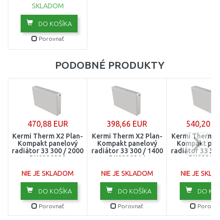
SKLADOM
1800
DO KOŠÍKA
2000
Porovnať
2300
PODOBNÉ PRODUKTY
2600
3000
470,88 EUR
398,66 EUR
540,20 E
Kermi Therm X2 Plan-
Kermi Therm X2 Plan-
Kermi Therm X
Kompakt panelový
Kompakt panelový
Kompakt pan
radiátor 33 300 / 2000
radiátor 33 300 / 1400
radiátor 33 300
PK0330320
PK0330314
PK03303
NIE JE SKLADOM
NIE JE SKLADOM
NIE JE SKL
DO KOŠÍKA
DO KOŠÍKA
DO KOŠ
Porovnať
Porovnať
Porovna