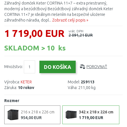
Záhradný domček Keter CORTINA 11×7 – extra priestranný,
moderný a bezúdržbový Bezúdržbový záhradný domček Keter
CORTINA 11×7 je ideálnym riešením na bezpečné uloženie
záhradného náradia, dopl...
Zobraziť celý popis »
1 719,00 EUR
vrát. DPH
2 091,21 EUR
SKLADOM > 10 ks
Množstvo:
POROVNAŤ
Výrobca:
KETER
Model:
259113
Záruka:
10 rokov
Váha:
211,00 kg
Rozmer
216 x 218 x 226 cm
342 x 218 x 226 cm
954,00 EUR
1 719,00 EUR