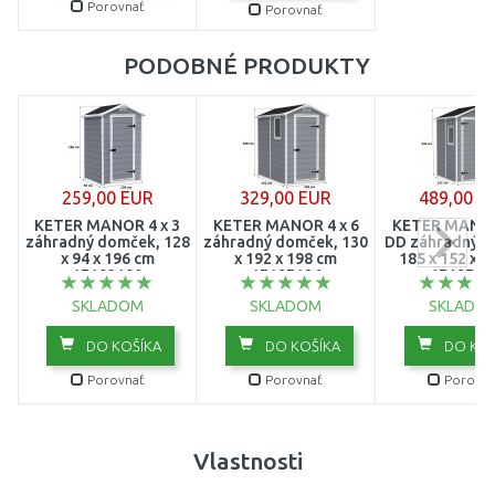
Porovnať
Porovnať
PODOBNÉ PRODUKTY
259,00 EUR
329,00 EUR
489,00 E
KETER MANOR 4 x 3
KETER MANOR 4 x 6
KETER MANOR 
záhradný domček, 128
záhradný domček, 130
DD záhradný d
x 94 x 196 cm
x 192 x 198 cm
185 x 152 x 2
17192190
17197126
1719712
SKLADOM
SKLADOM
SKLADO
DO KOŠÍKA
DO KOŠÍKA
DO KOŠ
Porovnať
Porovnať
Porovna
Vlastnosti