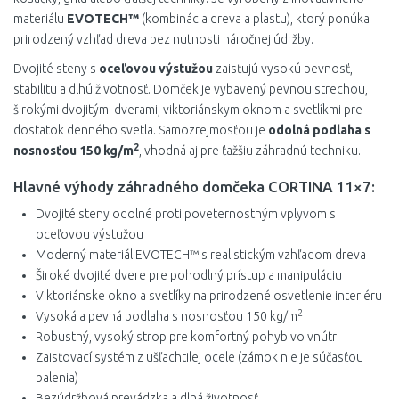
materiálu
EVOTECH™
(kombinácia dreva a plastu), ktorý ponúka
prirodzený vzhľad dreva bez nutnosti náročnej údržby.
Dvojité steny s
oceľovou výstužou
zaisťujú vysokú pevnosť,
stabilitu a dlhú životnosť. Domček je vybavený pevnou strechou,
širokými dvojitými dverami, viktoriánskym oknom a svetlíkmi pre
dostatok denného svetla. Samozrejmosťou je
odolná podlaha s
2
nosnosťou 150 kg/m
, vhodná aj pre ťažšiu záhradnú techniku.
Hlavné výhody záhradného domčeka CORTINA 11×7:
Dvojité steny odolné proti poveternostným vplyvom s
oceľovou výstužou
Moderný materiál EVOTECH™ s realistickým vzhľadom dreva
Široké dvojité dvere pre pohodlný prístup a manipuláciu
Viktoriánske okno a svetlíky na prirodzené osvetlenie interiéru
2
Vysoká a pevná podlaha s nosnosťou 150 kg/m
Robustný, vysoký strop pre komfortný pohyb vo vnútri
Zaisťovací systém z ušľachtilej ocele (zámok nie je súčasťou
balenia)
Bezúdržbová prevádzka a dlhá životnosť