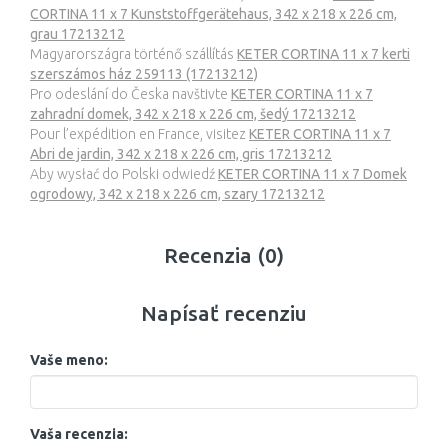
CORTINA 11 x 7 Kunststoffgerätehaus, 342 x 218 x 226 cm,
grau 17213212
Magyarországra történő szállítás
KETER CORTINA 11 x 7 kerti
szerszámos ház 259113 (17213212)
Pro odeslání do Česka navštivte
KETER CORTINA 11 x 7
zahradní domek, 342 x 218 x 226 cm, šedý 17213212
Pour l’expédition en France, visitez
KETER CORTINA 11 x 7
Abri de jardin, 342 x 218 x 226 cm, gris 17213212
Aby wysłać do Polski odwiedź
KETER CORTINA 11 x 7 Domek
ogrodowy, 342 x 218 x 226 cm, szary 17213212
Recenzia (0)
Napísať recenziu
Vaše meno:
Vaša recenzia: