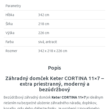
Parametry
Hĺbka
342 cm
Šírka
218 cm
Výška
226 cm
Farba
sivá, antracit
Rozmer
342 x 218 x 226 cm
Popis
Záhradný domček Keter CORTINA 11×7 –
extra priestranný, moderný a
bezúdržbový
Bezúdržbový záhradný domček
Keter CORTINA 11×7
je ideálnym
riešením na bezpečné uloženie záhradného náradia, doplnkov,
kosačky, grilu alebo ďalšej techniky. Je vyrobený z inovatívneho