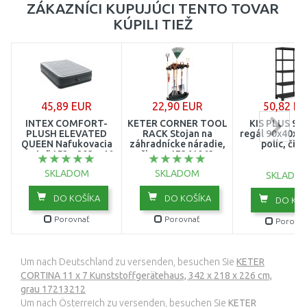
ZÁKAZNÍCI KUPUJÚCI TENTO TOVAR
KÚPILI TIEŽ
45,89 EUR
22,90 EUR
50,82 E
INTEX COMFORT-
KETER CORNER TOOL
KIS PLUS 90
PLUSH ELEVATED
RACK Stojan na
regál 90x40x1
QUEEN Nafukovacia
záhradnícke náradie,
políc, čier
posteľ 152 x 203 x 46
čierny 17361063
cm 64414
SKLADOM
SKLADOM
SKLADO
DO KOŠÍKA
DO KOŠÍKA
DO KOŠ
Porovnať
Porovnať
Porovna
Um nach Deutschland zu versenden, besuchen Sie
KETER
CORTINA 11 x 7 Kunststoffgerätehaus, 342 x 218 x 226 cm,
grau 17213212
Um nach Österreich zu versenden, besuchen Sie
KETER