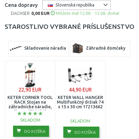
Cena dopravy
Slovenská republika
DACHSER:
0,00 EUR
Môžete mať 12.08. - 13.08. doma!
STAROSTLIVO VYBRANÉ PRÍSLUŠENSTVO
Skladovanie náradia
Záhradné domčeky
22,90 EUR
44,90 EUR
KETER CORNER TOOL
KETER WALL HANGER
RACK Stojan na
Multifunkčný držiak 74
záhradnícke náradie,
x 15 x 30 cm 17213662
čierny 17361063
SKLADOM
SKLADOM
DO KOŠÍKA
DO KOŠÍKA