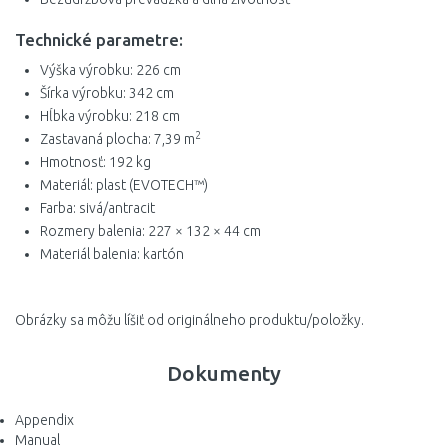
Technické parametre:
Výška výrobku: 226 cm
Šírka výrobku: 342 cm
Hĺbka výrobku: 218 cm
2
Zastavaná plocha: 7,39 m
Hmotnosť: 192 kg
Materiál: plast (EVOTECH™)
Farba: sivá/antracit
Rozmery balenia: 227 × 132 × 44 cm
Materiál balenia: kartón
Obrázky sa môžu líšiť od originálneho produktu/položky.
Dokumenty
Appendix
Manual