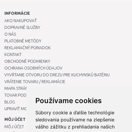
INFORMÁCIE
AKO NAKUPOVAŤ
DOPRAVNÉ SLUŽBY
O NÁS
PLATOBNÉ METÓDY
REKLAMAČNÝ PORIADOK
KONTAKT
OBCHODNÉ PODMIENKY
OCHRANA OSOBNÝCH ÚDAJOV
VYVŔTANIE OTVORU DO DREZU PRE KUCHYNSKÚ BATÉRIU
VRÁTENIE TOVARU / REKLAMÁCIE
MAPA STRÁNOK
TOVAR PODĽA ZNAČIEK
Používame cookies
BLOG
UPRAVIŤ MOJE PREDVOĽBY COOKIES
Súbory cookie a ďalšie technológie
sledovania používame na zlepšenie
MÔJ ÚČET
vášho zážitku z prehliadania našich
MÔJ ÚČET