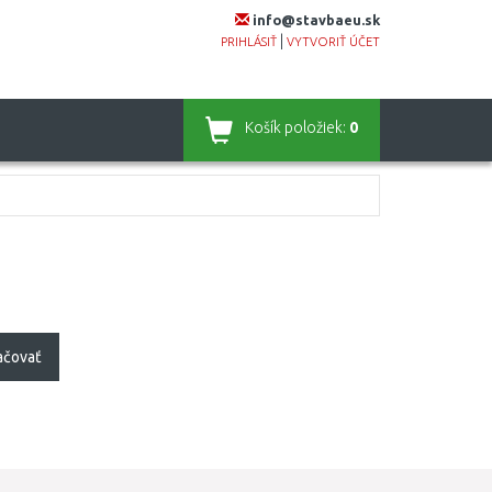
info@stavbaeu.sk
|
PRIHLÁSIŤ
VYTVORIŤ ÚČET
Košík
položiek:
0
ačovať