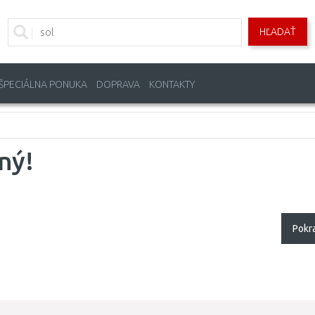
HĽADAŤ
ŠPECIÁLNA PONUKA
DOPRAVA
KONTAKTY
ný!
Pokr