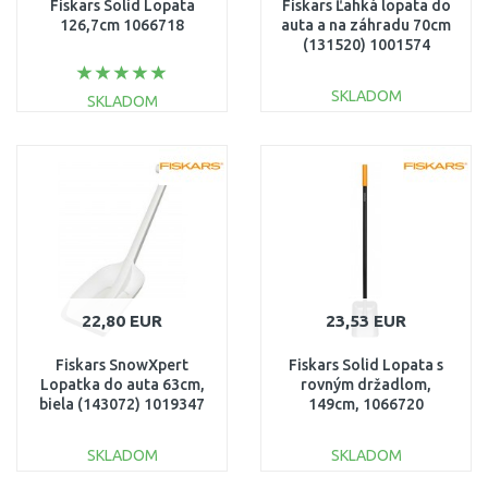
Fiskars Solid Lopata
Fiskars Ľahká lopata do
126,7cm 1066718
auta a na záhradu 70cm
(131520) 1001574
SKLADOM
SKLADOM
DO KOŠÍKA
DO KOŠÍKA
Porovnať
Porovnať
22,80 EUR
23,53 EUR
Fiskars SnowXpert
Fiskars Solid Lopata s
Lopatka do auta 63cm,
rovným držadlom,
biela (143072) 1019347
149cm, 1066720
SKLADOM
SKLADOM