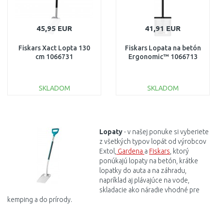
45,95 EUR
41,91 EUR
Fiskars Xact Lopta 130
Fiskars Lopata na betón
cm 1066731
Ergonomic™ 1066713
SKLADOM
SKLADOM
DO KOŠÍKA
DO KOŠÍKA
Porovnať
Porovnať
Lopaty
- v našej ponuke si vyberiete
z všetkých typov lopát od výrobcov
Extol,
Gardena
a
Fiskars
, ktorý
ponúkajú
lopaty
na
betón
,
krátke
lopatky
do
auta
a
na
záhradu,
napríklad aj
plávajúce
na
vode,
skladacie
ako
náradie vhodné
pre
kemping
a
do
prírody
.