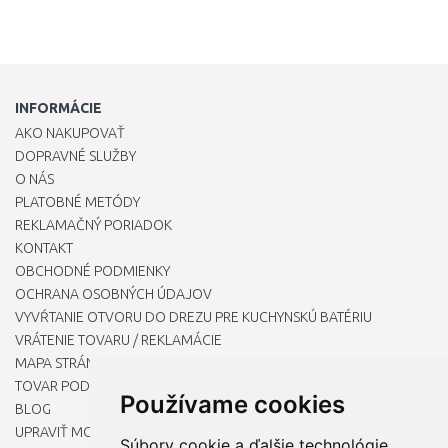
INFORMÁCIE
AKO NAKUPOVAŤ
DOPRAVNÉ SLUŽBY
O NÁS
PLATOBNÉ METÓDY
REKLAMAČNÝ PORIADOK
KONTAKT
OBCHODNÉ PODMIENKY
OCHRANA OSOBNÝCH ÚDAJOV
VYVŔTANIE OTVORU DO DREZU PRE KUCHYNSKÚ BATÉRIU
VRÁTENIE TOVARU / REKLAMÁCIE
MAPA STRÁNOK
TOVAR PODĽA ZNAČIEK
Používame cookies
BLOG
UPRAVIŤ MOJE PREDVOĽBY COOKIES
Súbory cookie a ďalšie technológie