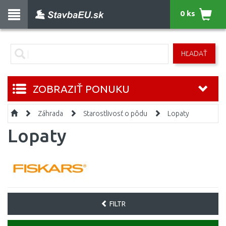
0 ks
HĽADAŤ
ZOBRAZIŤ PONUKU
Záhrada
Starostlivosť o pôdu
Lopaty
Lopaty
FILTR