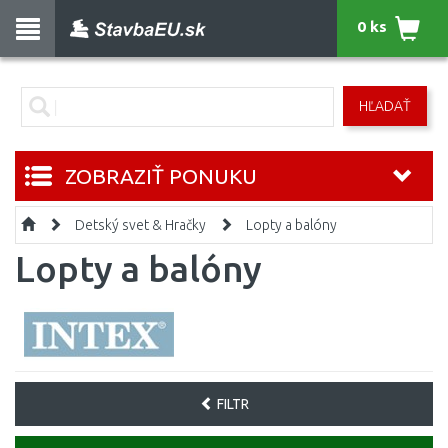
0 ks
HĽADAŤ
ZOBRAZIŤ PONUKU
Detský svet & Hračky
Lopty a balóny
Lopty a balóny
FILTR