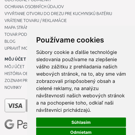
OCHRANA OSOBNÝCH ÚDAJOV
VYVŔTANIE OTVORU DO DREZU PRE KUCHYNSKÚ BATÉRIU
VRÁTENIE TOVARU / REKLAMÁCIE
MAPA STRÁNOK
TOVAR PODĽA ZNAČIEK
Používame cookies
BLOG
UPRAVIŤ MOJE PREDVOĽBY COOKIES
Súbory cookie a ďalšie technológie
sledovania používame na zlepšenie
MÔJ ÚČET
vášho zážitku z prehliadania našich
MÔJ ÚČET
webových stránok, na to, aby sme vám
HISTÓRIA OBJEDNÁVOK
ZOZNAM PRIANÍ
zobrazovali prispôsobený obsah a
NOVINKY
cielené reklamy, na analýzu
návštevnosti našich webových stránok
a na pochopenie toho, odkiaľ naši
návštevníci prichádzajú.
Súhlasím
Odmietam