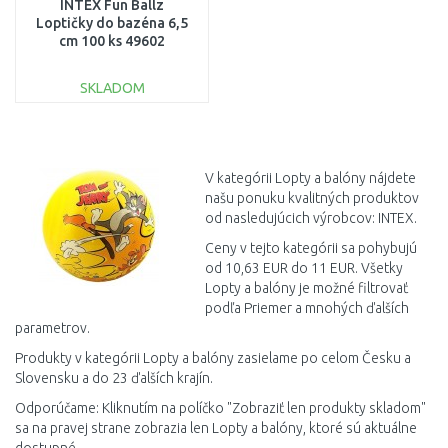
INTEX Fun Ballz
Loptičky do bazéna 6,5
cm 100 ks 49602
SKLADOM
DO KOŠÍKA
Porovnať
V kategórii Lopty a balóny nájdete
našu ponuku kvalitných produktov
od nasledujúcich výrobcov: INTEX.
Ceny v tejto kategórii sa pohybujú
od 10,63 EUR do 11 EUR. Všetky
Lopty a balóny je možné filtrovať
podľa Priemer a mnohých ďalších
parametrov.
Produkty v kategórii Lopty a balóny zasielame po celom Česku a
Slovensku a do 23 ďalších krajín.
Odporúčame: Kliknutím na políčko "Zobraziť len produkty skladom"
sa na pravej strane zobrazia len Lopty a balóny, ktoré sú aktuálne