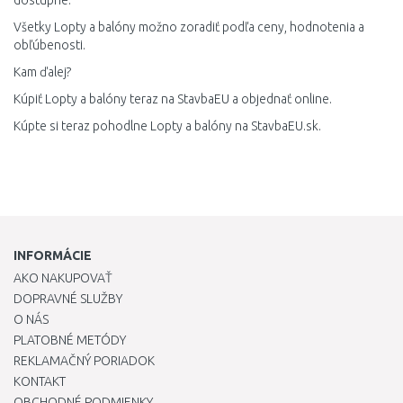
dostupné.
Všetky Lopty a balóny možno zoradiť podľa ceny, hodnotenia a
obľúbenosti.
Kam ďalej?
Kúpiť Lopty a balóny teraz na StavbaEU a objednať online.
Kúpte si teraz pohodlne Lopty a balóny na StavbaEU.sk.
INFORMÁCIE
AKO NAKUPOVAŤ
DOPRAVNÉ SLUŽBY
O NÁS
PLATOBNÉ METÓDY
REKLAMAČNÝ PORIADOK
KONTAKT
OBCHODNÉ PODMIENKY